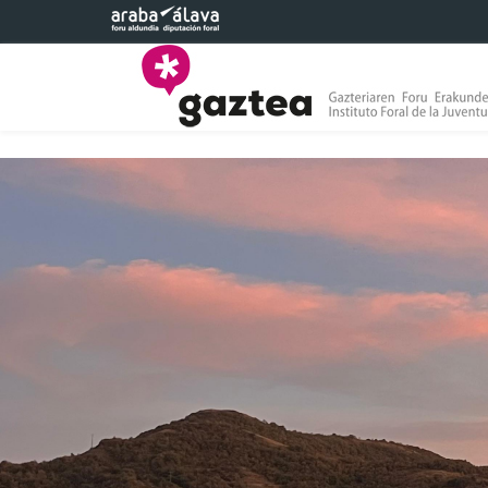
Saltar al contenido principal