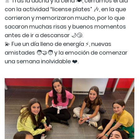
🚿 Tras la ducha y la cena 🍽️, cerramos el día
con la actividad “license plates” 🎶, en la que
corrieron y memorizaron mucho, por lo que
sacaron muchas risas y buenos momentos
antes de ir a descansar 🌙😴.
💫 Fue un día lleno de energía ⚡, nuevas
amistades 🧑‍🤝‍🧑 y la emoción de comenzar
una semana inolvidable ❤️.