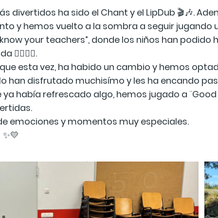
s divertidos ha sido el Chant y el LipDub 🎬🎶. 
to y hemos vuelto a la sombra a seguir jugando 
 know your teachers”, donde los niños han podido
‍♀️🙋‍♂️.
que esta vez, ha habido un cambio y hemos optado 
lo han disfrutado muchisímo y les ha encando pas
ue ya había refrescado algo, hemos jugado a ¨Good 
ertidas.
no de emociones y momentos muy especiales.
! ✨💛