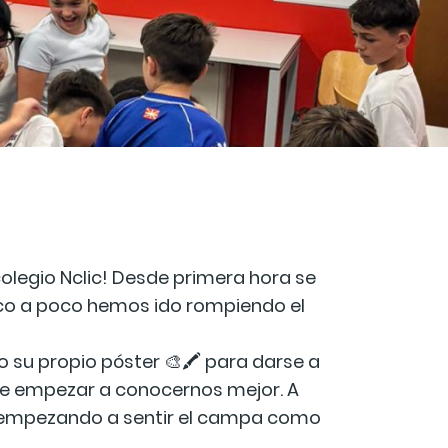
egio Nclic! Desde primera hora se
oco a poco hemos ido rompiendo el
su propio póster 🎨🖍️ para darse a
 de empezar a conocernos mejor. A
y empezando a sentir el campa como