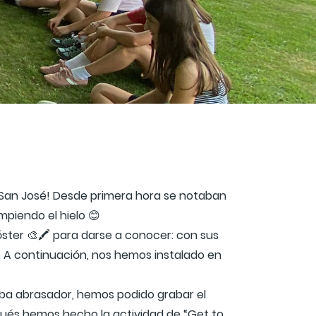
an José! Desde primera hora se notaban
piendo el hielo 😊
ter 🎨🖍️ para darse a conocer: con sus
. A continuación, nos hemos instalado en
taba abrasador, hemos podido grabar el
pués hemos hecho la actividad de “Get to