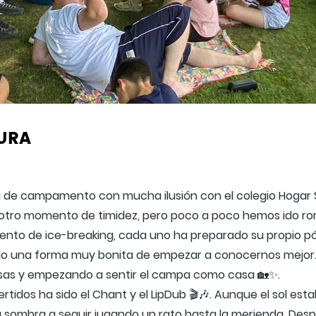
TURA
e campamento con mucha ilusión con el colegio Hogar S
e otro momento de timidez, pero poco a poco hemos ido rom
nto de ice-breaking, cada uno ha preparado su propio pós
 sido una forma muy bonita de empezar a conocernos mejor
osas y empezando a sentir el campa como casa 🏡✨.
rtidos ha sido el Chant y el LipDub 🎬🎶. Aunque el sol es
 sombra a seguir jugando un rato hasta la merienda. Des