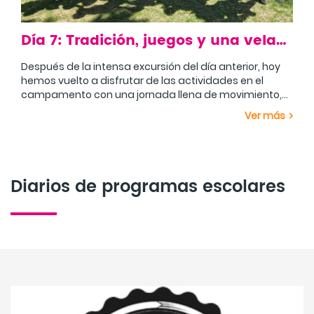
Día 7: Tradición, juegos y una velada muy esperada
Después de la intensa excursión del día anterior, hoy
hemos vuelto a disfrutar de las actividades en el
campamento con una jornada llena de movimiento,
diversión y trabajo en equipo.
La mañana ha estado dedicada a los Herri Kirolak, los
Ver más
deportes rurales vascos. Los campistas han ido
rotando por diferentes pruebas y juegos, donde han
podido demostrar su fuerza, habilidad y coordinación.
Tras la comida, la tarde continuó con dos actividades
A lo largo de la actividad también han disfrutado de
muy diferentes. Mientras unos grupos participaban en
juegos como la sokatira, el lanzamiento de zapatillas,
un animado Bingo Musical, poniendo a prueba sus
Diarios de programas escolares
las txingak, la recogida de mazorcas, el campo
conocimientos musicales Después, todos pudieron
Para finalizar el día, y a petición de los propios
quemado, el vampiro y otros retos que han llenado la
disfrutar de un refrescante baño en la piscina para
campistas, volvimos a disfrutar de la velada Rommel
mañana de risas y competitividad sana.
terminar la tarde.
y Montgomery. Después del éxito que tuvo la primera
vez, fueron ellos quienes quisieron repetirla. Una vez
Cada día el grupo está más unido y el ambiente que
más, la estrategia, el trabajo en equipo y las ganas de
se respira en el campamento hace que cada
pasarlo bien hicieron que la noche estuviera llena de
actividad se disfrute todavía más. ¡Seguimos
emoción y diversión.
sumando recuerdos inolvidables!