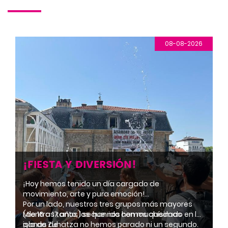
08-08-2026
¡FIESTA Y DIVERSIÓN!
¡Hoy hemos tenido un día cargado de
movimiento, arte y pura emoción!
Por un lado, nuestros tres grupos más mayores
(de 16 a 17 años) se han ido con muchísimas
Mientras tanto, los que nos hemos quedado en la
ganas de
isla de Zuhatza no hemos parado ni un segundo.