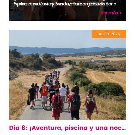
excursión a Vitoria-Gasteiz. Sumergidos de lleno
Por la
Y para rematar la jornada, nos han optado por
en el ambiente festivo de la capital, han recorrido
mañana hemos disfrutado a tope con las
disfrutar tranquilamente de un Súper Cine,
Ver más
el
actividades acuáticas y hemos sacado el artista
mientras que
Casco Viejo jugando a la gymkana "Ciudadela".
que llevamos
otros lo han dado todo con el Got Talent y el Furor
Además, han tenido tiempo libre para disfrutar a
dentro personalizando bolsas tote bag y
cantando a pleno pulmón y riendo sin parar.
su aire
participando en un taller de grafitis chulísimo. Por
¡No hay sitio igual en el mundo!
08-08-2026
de la cultura local, el ambiente de fiestas y
la tarde, hemos abierto espacio a la reflexión y la
desconectar un poco de la isla.
expresión con el taller Drag y de sexualidad, para
después irnos directos al pontón a disfrutar y
refrescarnos en el lago.
Pero de repente... ¡sorpresa! Se nos ha venido
encima una tormenta de verano en toda regla
con un
chaparrón impresionante. ¿Y qué hemos hecho?
¡Pues ponernos a bailar y a saltar bajo la lluvia! Nos
ha
regalado un momento inolvidable.
Día 8: ¡Aventura, piscina y una noche de misterio!