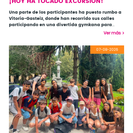
¡HOY HA TOCADO EXCURSION!
Una parte de los participantes ha puesto rumbo a
Vitoria-Gasteiz, donde han recorrido sus calles
participando en una divertida gymkana para
descubrir algunos de los rincones con más historia
Mientras tanto, el resto del grupo se ha quedado
Ver más
de la ciudad. Tras la aventura, han disfrutado de
cuidando de la isla de Zuhatza, aprovechando al
un rato de tiempo libre para sumergirse en el
máximo el magnífico día soleado. Algunos se han
ambiente de las fiestas de la ciudad, disfrutando
refrescado con un buen chapuzón durante las
Los más aventureros tampoco han parado: han
07-08-2026
de sus calles llenas de vida, música y buen
actividades acuáticas, mientras que otros han
puesto a prueba su ingenio y el trabajo en equipo
ambiente. ¡Gora Zeledon!
dejado volar su creatividad participando en
con juegos como Atrapa la Bandera y una
talleres donde han personalizado totebags,
emocionante búsqueda del tesoro, en la que no
Ha sido otro día repleto de experiencias, diversión
diseñado chapas y creado un montón de
han faltado las risas, las carreras y la emoción
y momentos para recordar, tanto dentro como
recuerdos para llevarse a casa.
hasta el último momento.
fuera de la isla. ¡Mañana nos esperan nuevas
aventuras!