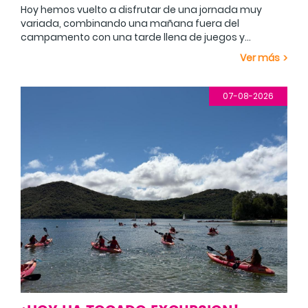
Hoy hemos vuelto a disfrutar de una jornada muy
variada, combinando una mañana fuera del
campamento con una tarde llena de juegos y
diversión.
Por la mañana nos hemos dividido en dos grandes
Ver más
grupos. Una parte de los campistas se ha desplazado
Narbaiza
hasta
, donde ha participado en diferentes
juegos y dinámicas, mientras que el otro grupo ha
Después de regresar al campamento y comer todos
07-08-2026
ajedrez
disfrutado de una divertida partida de
juntos, hemos comenzado la tarde con un buen rato
piscina
humano en Hermua
en la
, aprovechando para refrescarnos, jugar
, poniendo a prueba su
y relajarnos después de la actividad de la mañana.
A continuación, hemos disfrutado de una de las
estrategia, capacidad de organización y trabajo en
la Caja
actividades más divertidas de la jornada:
equipo.
Musical
. Con la música como protagonista, los
campistas han ido pasando el balón entre ellos y,
Tras las duchas y la cena, hemos comenzado la
Kuxkuxero
cuando la música se detenía, quien tenía el balón
noche con el tradicional
y hemos
debía enfrentarse a una prueba o reto. La actividad ha
el Cluedo
continuado con una actividad de misterio:
.
estado llena de risas, sorpresas y momentos de
Los participantes se han convertido en auténticos
Para terminar la jornada, hemos tenido unos minutos
complicidad entre compañeros.
investigadores, siguiendo pistas y tratando de
de reflexión y relajación antes de subir a las
descubrir qué había ocurrido. El ingenio, la observación
habitaciones.
y el trabajo en equipo han sido fundamentales para
¡El campamento entra ya en su recta final, pero
resolver el misterio.
todavía nos quedan muchas aventuras por vivir y
recuerdos por crear!