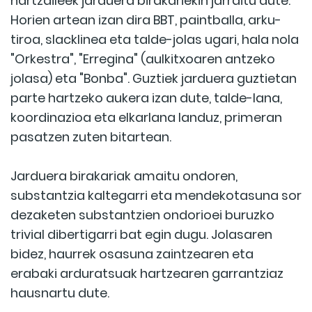
hartzaileek jarduera birakariekin jarraitu dute.
Horien artean izan dira BBT, paintballa, arku-
tiroa, slacklinea eta talde-jolas ugari, hala nola
"Orkestra", "Erregina" (aulkitxoaren antzeko
jolasa) eta "Bonba". Guztiek jarduera guztietan
parte hartzeko aukera izan dute, talde-lana,
koordinazioa eta elkarlana landuz, primeran
pasatzen zuten bitartean.
Jarduera birakariak amaitu ondoren,
substantzia kaltegarri eta mendekotasuna sor
dezaketen substantzien ondorioei buruzko
trivial dibertigarri bat egin dugu. Jolasaren
bidez, haurrek osasuna zaintzearen eta
erabaki arduratsuak hartzearen garrantziaz
hausnartu dute.