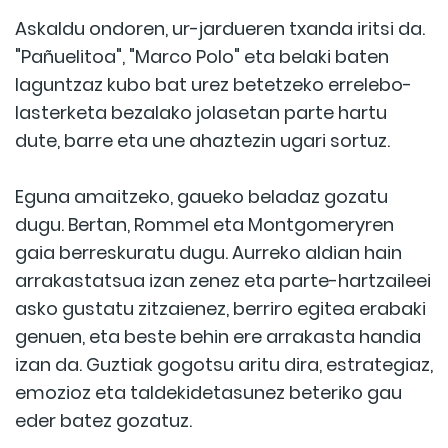
Askaldu ondoren, ur-jardueren txanda iritsi da.
"Pañuelitoa", "Marco Polo" eta belaki baten
laguntzaz kubo bat urez betetzeko errelebo-
lasterketa bezalako jolasetan parte hartu
dute, barre eta une ahaztezin ugari sortuz.
Eguna amaitzeko, gaueko beladaz gozatu
dugu. Bertan, Rommel eta Montgomeryren
gaia berreskuratu dugu. Aurreko aldian hain
arrakastatsua izan zenez eta parte-hartzaileei
asko gustatu zitzaienez, berriro egitea erabaki
genuen, eta beste behin ere arrakasta handia
izan da. Guztiak gogotsu aritu dira, estrategiaz,
emozioz eta taldekidetasunez beteriko gau
eder batez gozatuz.