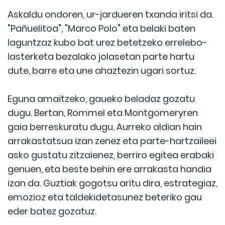
Askaldu ondoren, ur-jardueren txanda iritsi da.
"Pañuelitoa", "Marco Polo" eta belaki baten
laguntzaz kubo bat urez betetzeko errelebo-
lasterketa bezalako jolasetan parte hartu
dute, barre eta une ahaztezin ugari sortuz.
Eguna amaitzeko, gaueko beladaz gozatu
dugu. Bertan, Rommel eta Montgomeryren
gaia berreskuratu dugu. Aurreko aldian hain
arrakastatsua izan zenez eta parte-hartzaileei
asko gustatu zitzaienez, berriro egitea erabaki
genuen, eta beste behin ere arrakasta handia
izan da. Guztiak gogotsu aritu dira, estrategiaz,
emozioz eta taldekidetasunez beteriko gau
eder batez gozatuz.