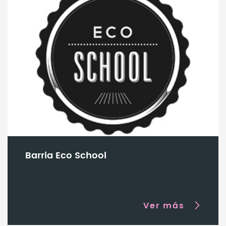
será uno de los recuerdos más bonitos de este verano!
Barria Eco School
Ver más