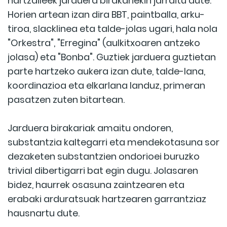
hartzaileek jarduera birakariekin jarraitu dute.
Horien artean izan dira BBT, paintballa, arku-
tiroa, slacklinea eta talde-jolas ugari, hala nola
"Orkestra", "Erregina" (aulkitxoaren antzeko
jolasa) eta "Bonba". Guztiek jarduera guztietan
parte hartzeko aukera izan dute, talde-lana,
koordinazioa eta elkarlana landuz, primeran
pasatzen zuten bitartean.
Jarduera birakariak amaitu ondoren,
substantzia kaltegarri eta mendekotasuna sor
dezaketen substantzien ondorioei buruzko
trivial dibertigarri bat egin dugu. Jolasaren
bidez, haurrek osasuna zaintzearen eta
erabaki arduratsuak hartzearen garrantziaz
hausnartu dute.