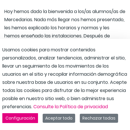
Hoy hemos dado la bienvenida a los/as alumnos/as de
Mercedarias. Nada más llegar nos hemos presentado,
les hemos explicado los horarios y normas y les
hemos enseñado las instalaciones. Después de
comer, hemos ido dando un paseo al bosque que
Usamos cookies para mostrar contenidos
tenemos a escasos minutos del albergue, allí hemos
personalizados, analizar tendencias, administrar el sitio,
merendado y hemos disfrutado de la naturaleza.
llevar un seguimiento de los movimientos de los
usuarios en el sitio y recopilar información demográfica
sobre nuestra base de usuarios en su conjunto. Acepte
todas las cookies para disfrutar de la mejor experiencia
posible en nuestro sitio web, o bien administre sus
preferencias.
Consulte la Política de privacidad
Configuración
Aceptar todo
Rechazar todas