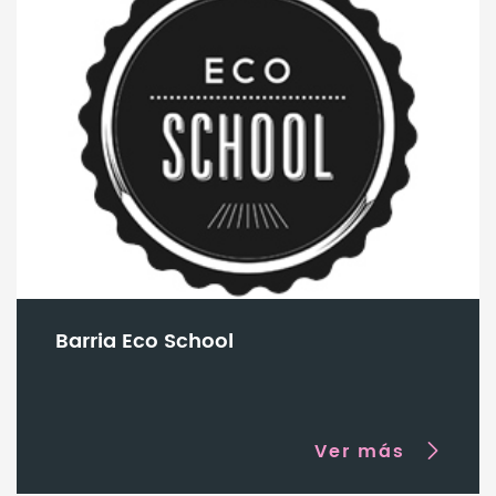
será uno de los recuerdos más bonitos de este verano!
Barria Eco School
Ver más