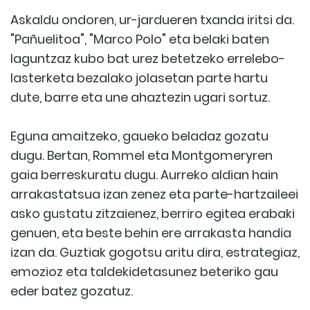
Askaldu ondoren, ur-jardueren txanda iritsi da.
"Pañuelitoa", "Marco Polo" eta belaki baten
laguntzaz kubo bat urez betetzeko errelebo-
lasterketa bezalako jolasetan parte hartu
dute, barre eta une ahaztezin ugari sortuz.
Eguna amaitzeko, gaueko beladaz gozatu
dugu. Bertan, Rommel eta Montgomeryren
gaia berreskuratu dugu. Aurreko aldian hain
arrakastatsua izan zenez eta parte-hartzaileei
asko gustatu zitzaienez, berriro egitea erabaki
genuen, eta beste behin ere arrakasta handia
izan da. Guztiak gogotsu aritu dira, estrategiaz,
emozioz eta taldekidetasunez beteriko gau
eder batez gozatuz.