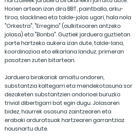
hartzaileek jarduera birakariekin jarraitu dute.
Horien artean izan dira BBT, paintballa, arku-
tiroa, slacklinea eta talde-jolas ugari, hala nola
"Orkestra", "Erregina" (aulkitxoaren antzeko
jolasa) eta "Bonba". Guztiek jarduera guztietan
parte hartzeko aukera izan dute, talde-lana,
koordinazioa eta elkarlana landuz, primeran
pasatzen zuten bitartean.
Jarduera birakariak amaitu ondoren,
substantzia kaltegarri eta mendekotasuna sor
dezaketen substantzien ondorioei buruzko
trivial dibertigarri bat egin dugu. Jolasaren
bidez, haurrek osasuna zaintzearen eta
erabaki arduratsuak hartzearen garrantziaz
hausnartu dute.