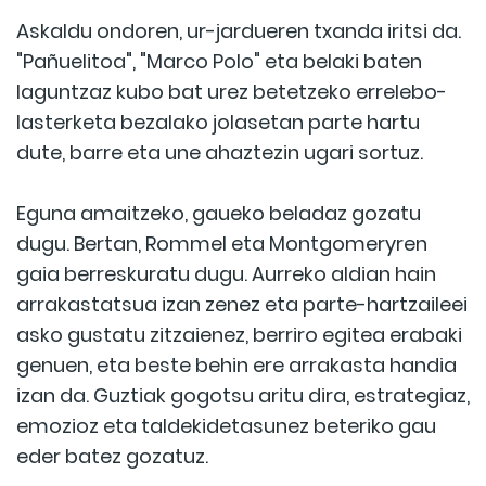
Askaldu ondoren, ur-jardueren txanda iritsi da.
"Pañuelitoa", "Marco Polo" eta belaki baten
laguntzaz kubo bat urez betetzeko errelebo-
lasterketa bezalako jolasetan parte hartu
dute, barre eta une ahaztezin ugari sortuz.
Eguna amaitzeko, gaueko beladaz gozatu
dugu. Bertan, Rommel eta Montgomeryren
gaia berreskuratu dugu. Aurreko aldian hain
arrakastatsua izan zenez eta parte-hartzaileei
asko gustatu zitzaienez, berriro egitea erabaki
genuen, eta beste behin ere arrakasta handia
izan da. Guztiak gogotsu aritu dira, estrategiaz,
emozioz eta taldekidetasunez beteriko gau
eder batez gozatuz.