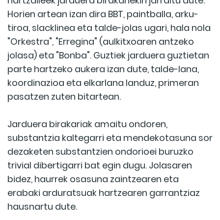
hartzaileek jarduera birakariekin jarraitu dute.
Horien artean izan dira BBT, paintballa, arku-
tiroa, slacklinea eta talde-jolas ugari, hala nola
"Orkestra", "Erregina" (aulkitxoaren antzeko
jolasa) eta "Bonba". Guztiek jarduera guztietan
parte hartzeko aukera izan dute, talde-lana,
koordinazioa eta elkarlana landuz, primeran
pasatzen zuten bitartean.
Jarduera birakariak amaitu ondoren,
substantzia kaltegarri eta mendekotasuna sor
dezaketen substantzien ondorioei buruzko
trivial dibertigarri bat egin dugu. Jolasaren
bidez, haurrek osasuna zaintzearen eta
erabaki arduratsuak hartzearen garrantziaz
hausnartu dute.