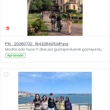
PXL_20260722_164328405.MP.jpg
Modificado hace 17 días por gaztejarduerak gaztejarduerak.
Aprobado