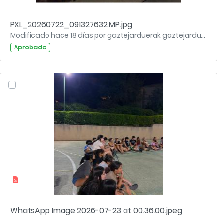
PXL_20260722_091327632.MP.jpg
Modificado hace 18 días por gaztejarduerak gaztejarduerak.
Aprobado
WhatsApp Image 2026-07-23 at 00.36.00.jpeg