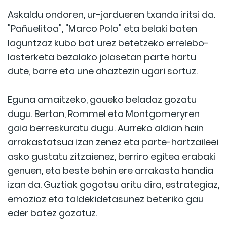
Askaldu ondoren, ur-jardueren txanda iritsi da.
"Pañuelitoa", "Marco Polo" eta belaki baten
laguntzaz kubo bat urez betetzeko errelebo-
lasterketa bezalako jolasetan parte hartu
dute, barre eta une ahaztezin ugari sortuz.
Eguna amaitzeko, gaueko beladaz gozatu
dugu. Bertan, Rommel eta Montgomeryren
gaia berreskuratu dugu. Aurreko aldian hain
arrakastatsua izan zenez eta parte-hartzaileei
asko gustatu zitzaienez, berriro egitea erabaki
genuen, eta beste behin ere arrakasta handia
izan da. Guztiak gogotsu aritu dira, estrategiaz,
emozioz eta taldekidetasunez beteriko gau
eder batez gozatuz.