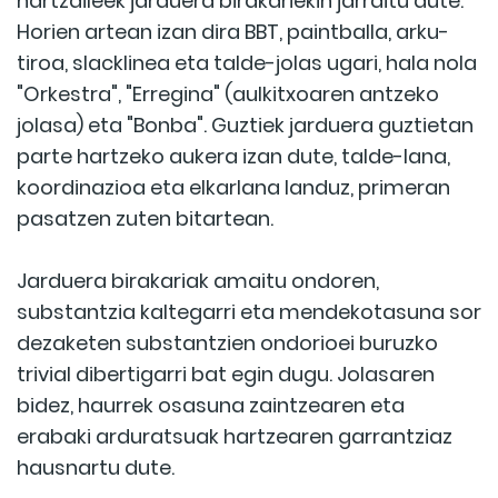
hartzaileek jarduera birakariekin jarraitu dute.
Horien artean izan dira BBT, paintballa, arku-
tiroa, slacklinea eta talde-jolas ugari, hala nola
"Orkestra", "Erregina" (aulkitxoaren antzeko
jolasa) eta "Bonba". Guztiek jarduera guztietan
parte hartzeko aukera izan dute, talde-lana,
koordinazioa eta elkarlana landuz, primeran
pasatzen zuten bitartean.
Jarduera birakariak amaitu ondoren,
substantzia kaltegarri eta mendekotasuna sor
dezaketen substantzien ondorioei buruzko
trivial dibertigarri bat egin dugu. Jolasaren
bidez, haurrek osasuna zaintzearen eta
erabaki arduratsuak hartzearen garrantziaz
hausnartu dute.