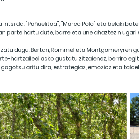
iritsi da. "Pañuelitoa", "Marco Polo" eta belaki ba
n parte hartu dute, barre eta une ahaztezin ugari 
zatu dugu. Bertan, Rommel eta Montgomeryren gai
te-hartzaileei asko gustatu zitzaienez, berriro eg
k gogotsu aritu dira, estrategiaz, emozioz eta tal