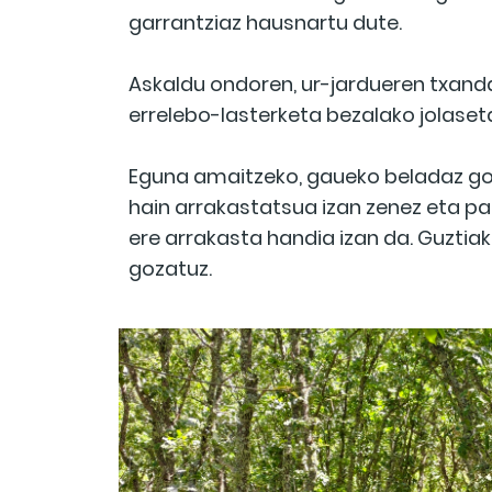
garrantziaz hausnartu dute.
Askaldu ondoren, ur-jardueren txanda 
errelebo-lasterketa bezalako jolaseta
Eguna amaitzeko, gaueko beladaz go
hain arrakastatsua izan zenez eta par
ere arrakasta handia izan da. Guztia
gozatuz.