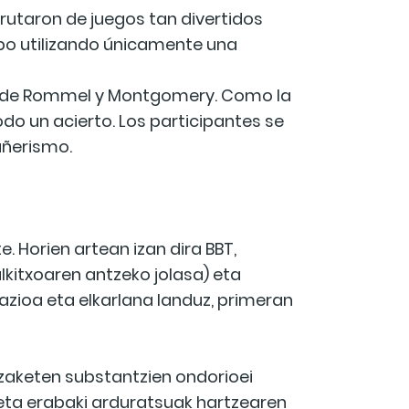
rutaron de juegos tan divertidos
cubo utilizando únicamente una
ca de Rommel y Montgomery. Como la
odo un acierto. Los participantes se
añerismo.
. Horien artean izan dira BBT,
aulkitxoaren antzeko jolasa) eta
nazioa eta elkarlana landuz, primeran
zaketen substantzien ondorioei
n eta erabaki arduratsuak hartzearen