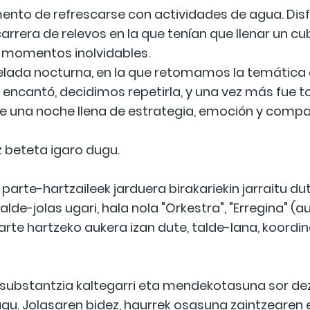
ento de refrescarse con actividades de agua. Disf
carrera de relevos en la que tenían que llenar un 
 momentos inolvidables.
a velada nocturna, en la que retomamos la temáti
es encantó, decidimos repetirla, y una vez más fue t
de una noche llena de estrategia, emoción y comp
 beteta igaro dugu.
arte-hartzaileek jarduera birakariekin jarraitu dute
talde-jolas ugari, hala nola "Orkestra", "Erregina" (
arte hartzeko aukera izan dute, talde-lana, koordi
 substantzia kaltegarri eta mendekotasuna sor de
 dugu. Jolasaren bidez, haurrek osasuna zaintzeare