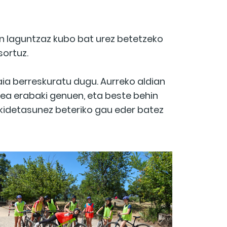
ten laguntzaz kubo bat urez betetzeko
sortuz.
a berreskuratu dugu. Aurreko aldian
itea erabaki genuen, eta beste behin
dekidetasunez beteriko gau eder batez