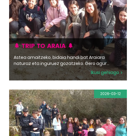
🌲 TRIP TO ARAIA 🌲
Astea amaitzeko, bidaia handi bat Araiara
naturaz eta inguruez gozatzeko. Gero agur
diskotekaren aurreko jolasetatik atseden
Ikusi gehiago
hartzeko. Para terminar la semana, un gran viaje a
Araia para disfrutar de la naturaleza y sus
alrededores. Luego adiós para descansar de los
juegos ante la discoteca.
2026-03-12