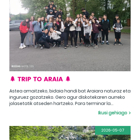
🌲 TRIP TO ARAIA 🌲
Astea amaitzeko, bidaia handi bat Araiara naturaz eta
inguruez gozatzeko. Gero agur diskotekaren aurreko
jolasetatik atseden hartzeko. Para terminar la
semana, un gran viaje a Araia para disfrutar de la
Ikusi gehiago
naturaleza y sus alrededores. Luego adiós para
descansar de los juegos ante la discoteca.
2026-05-07