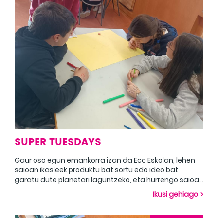
ideo para ayudar al planeta, y en la siguiente sesión
los alumnos se han adentrado en el bosque local y
han construido casas en los equipos a partir de las
cosas que han podido encontrar.
SUPER TUESDAYS
Gaur oso egun emankorra izan da Eco Eskolan, lehen
saioan ikasleek produktu bat sortu edo ideo bat
garatu dute planetari laguntzeko, eta hurrengo saioan
ikasleak bertako basoan sartu dira, eta ekipoetan
Ikusi gehiago
etxeak eraiki dituzte aurkitu ahal izan dituzten
gauzetatik abiatuta. Hoy ha sido un día muy