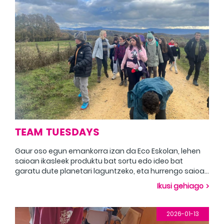
TEAM TUESDAYS
Gaur oso egun emankorra izan da Eco Eskolan, lehen
saioan ikasleek produktu bat sortu edo ideo bat
garatu dute planetari laguntzeko, eta hurrengo saioan
ikasleak bertako basoan sartu dira, eta ekipoetan
Ikusi gehiago
etxeak eraiki dituzte aurkitu ahal izan dituzten
gauzetatik abiatuta. Hoy ha sido un día muy
productivo en la Escuela Eco, en la primera sesión los
2026-01-13
alumnos han creado un producto o desarrollado un