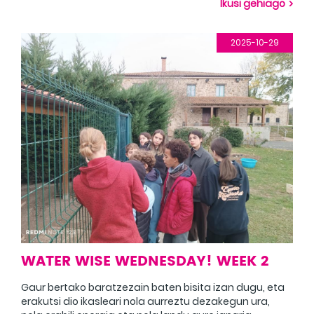
Ikusi gehiago
bailando para activar el cuerpo y llenarse de energía.
Es un grupo muy bueno y cada vez se sienten más
cómodos con el inglés.
2025-10-29
WATER WISE WEDNESDAY! WEEK 2
Gaur bertako baratzezain baten bisita izan dugu, eta
erakutsi dio ikasleari nola aurreztu dezakegun ura,