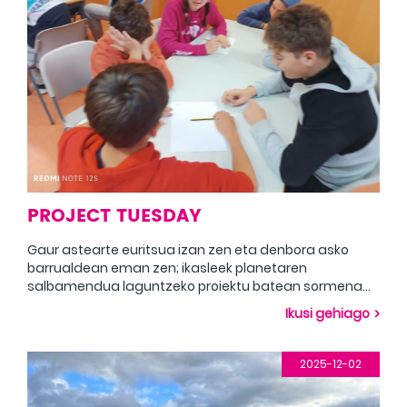
han construido casas en los equipos a partir de las
cosas que han podido encontrar.
PROJECT TUESDAY
Gaur astearte euritsua izan zen eta denbora asko
barrualdean eman zen; ikasleek planetaren
salbamendua laguntzeko proiektu batean sormena
erabili zuten, eta gero ikasleek ingelesezko film batekin
Ikusi gehiago
atseden hartu zuten.
2025-12-02