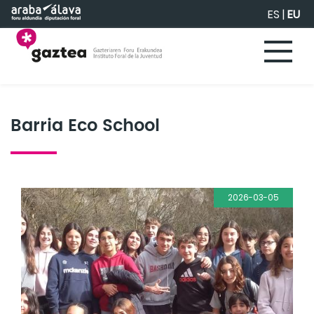
Eduki nagusira joan
ES
|
EU
Barria Eco School
2026-03-05