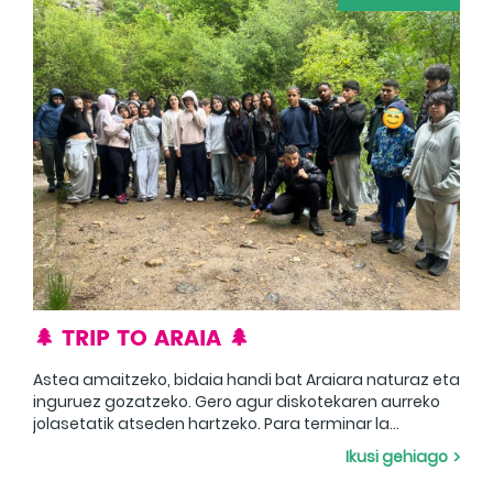
🌲 TRIP TO ARAIA 🌲
Astea amaitzeko, bidaia handi bat Araiara naturaz eta
inguruez gozatzeko. Gero agur diskotekaren aurreko
jolasetatik atseden hartzeko. Para terminar la
semana, un gran viaje a Araia para disfrutar de la
Ikusi gehiago
naturaleza y sus alrededores. Luego adiós para
descansar de los juegos ante la discoteca.