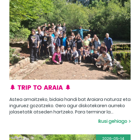
🌲 TRIP TO ARAIA 🌲
Astea amaitzeko, bidaia handi bat Araiara naturaz eta
inguruez gozatzeko. Gero agur diskotekaren aurreko
jolasetatik atseden hartzeko. Para terminar la
semana, un gran viaje a Araia para disfrutar de la
Ikusi gehiago
naturaleza y sus alrededores.
2026-05-14