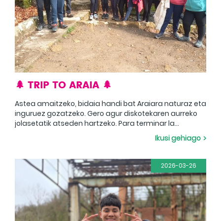
🌲 TRIP TO ARAIA 🌲
Astea amaitzeko, bidaia handi bat Araiara naturaz eta
inguruez gozatzeko. Gero agur diskotekaren aurreko
jolasetatik atseden hartzeko. Para terminar la
semana, un gran viaje a Araia para disfrutar de la
Ikusi gehiago
naturaleza y sus alrededores. Luego adiós para
descansar de los juegos ante la discoteca.
2026-03-26