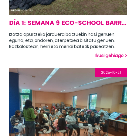
DÍA 1: SEMANA 9 ECO-SCHOOL BARRIA
Izotza apurtzeko jarduera batzuekin hasi genuen
eguna, eta, ondoren, aterpetxea bisitatu genuen.
Bazkalostean, herri eta mendi batetik paseatzen
dugu, bista ikusgarriez gozatzeko. Empezamos el día
Ikusi gehiago
con unas actividades para romper el hielo y, más
tarde, una visita al albergue. Después del almuerzo,
disfrutamos de un paseo por un pueblo y una
2025-10-21
montaña para disfrutar de las impresionantes vistas.