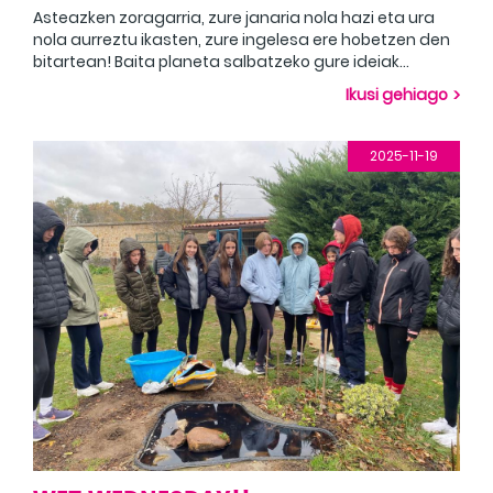
Asteazken zoragarria, zure janaria nola hazi eta ura
nola aurreztu ikasten, zure ingelesa ere hobetzen den
bitartean! Baita planeta salbatzeko gure ideiak
aurkezten ere. ¡Maravilloso miércoles, aprendiendo
Ikusi gehiago
cómo crecer tu comida y cómo ahorrar agua
mientras tu inglés también mejora! También
presentando nuestras ideas para salvar el planeta.
2025-11-19