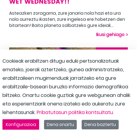
WET WEDNESDAY!!
Asteazken zoragarria, zure janaria nola hazi eta ura
nola aurreztu ikasten, zure ingelesa ere hobetzen den
bitartean! Baita planeta salbatzeko gure ideiak
aurkezten ere. ¡Maravilloso miércoles, aprendiendo
Ikusi gehiago
cómo crecer tu comida y cómo ahorrar agua
mientras tu inglés también mejora!
2025-11-26
Cookieak erabiltzen ditugu eduki pertsonalizatuak
emateko, joerak aztertzeko, gunea administratzeko,
erabiltzaileen mugimenduak jarraitzeko eta gure
erabiltzaile-baseari buruzko informazio demografikoa
biltzeko. Onartu cookie guztiak gure webgunean ahalik
eta esperientziarik onena izateko edo aukeratu zure
lehentasunak.
Pribatutasun politika kontsultatu
Konfigurazioa
Dena onartu
Dena baztertu