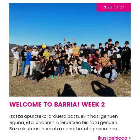
2025-10-27
WELCOME TO BARRIA! WEEK 2
Izotza apurtzeko jarduera batzuekin hasi genuen
eguna, eta, ondoren, aterpetxea bisitatu genuen.
Bazkalostean, herri eta mendi batetik paseatzen
dugu, bista ikusgarriez gozatzeko. Empezamos el día
Ikusi gehiago