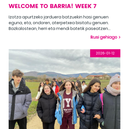
WELCOME TO BARRIA! WEEK 7
Izotza apurtzeko jarduera batzuekin hasi genuen
eguna, eta, ondoren, aterpetxea bisitatu genuen.
Bazkalostean, herri eta mendi batetik paseatzen
dugu, bista ikusgarriez gozatzeko. Empezamos el día
Ikusi gehiago
con unas actividades para romper el hielo y, más
tarde, una visita al albergue. Después del almuerzo,
disfrutamos de un paseo por un pueblo y una
2026-01-12
montaña para disfrutar de las impresionantes vistas.