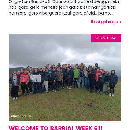
Ongi etorri Barriako 5. Gaur izotz-hausle dibertigarriekin
hasi gara, gero mendira joan gara bista harrigarriak
hartzera, gero Alberguera itzuli gara afaldu baino
lehen jolas dibertigarriak jokatzera! Bienvenido a Barria
Ikusi gehiago
Semana 5. Hoy hemos empezado con divertidos
rompehielos, luego hemos ido al monte a tomar unas
vistas increíbles, luego hemos vuelto al Albergue para
2025-11-24
jugar divertidos juegos antes de cenar!
WELCOME TO BARRIA! WEEK 6!!