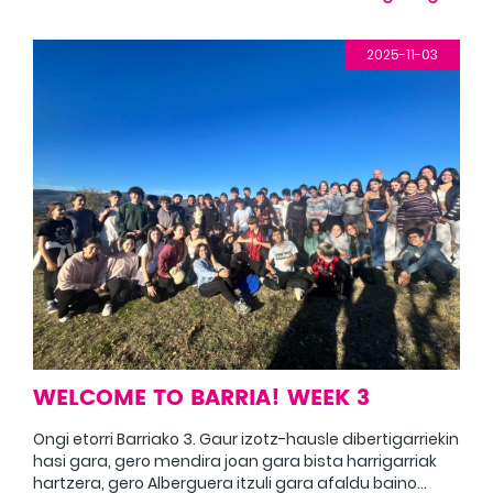
con unas actividades para romper el hielo y, más
tarde, una visita al albergue. Después del almuerzo,
disfrutamos de un paseo por un pueblo y una
2025-11-03
montaña para disfrutar de las impresionantes vistas.
WELCOME TO BARRIA! WEEK 3
Ongi etorri Barriako 3. Gaur izotz-hausle dibertigarriekin
hasi gara, gero mendira joan gara bista harrigarriak
hartzera, gero Alberguera itzuli gara afaldu baino