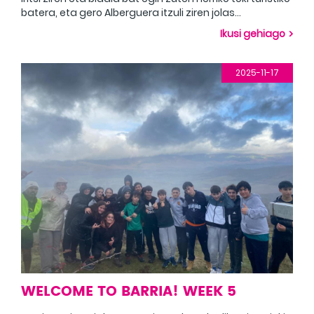
batera, eta gero Alberguera itzuli ziren jolas
dibertigarriez gozatzera. Excelente inicio de la cuarta
Ikusi gehiago
semana en Barria. Llegaron los estudiantes e hicieron
un viaje a un lugar turístico de la localidad y luego
volvieron a Albergue para disfrutar de divertidos
2025-11-17
juegos.
WELCOME TO BARRIA! WEEK 5