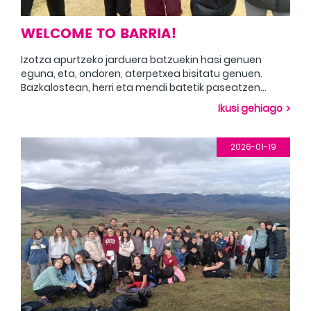
WELCOME TO BARRIA!
Izotza apurtzeko jarduera batzuekin hasi genuen
eguna, eta, ondoren, aterpetxea bisitatu genuen.
Bazkalostean, herri eta mendi batetik paseatzen
dugu, bista ikusgarriez gozatzeko. Empezamos el día
Ikusi gehiago
con unas actividades para romper el hielo y, más
tarde, una visita al albergue. Después del almuerzo,
disfrutamos de un paseo por un pueblo y una
2026-01-19
montaña para disfrutar de las impresionantes vistas.