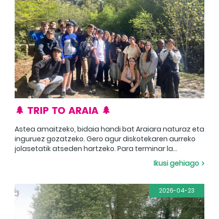
🌲 TRIP TO ARAIA 🌲
Astea amaitzeko, bidaia handi bat Araiara naturaz eta
inguruez gozatzeko. Gero agur diskotekaren aurreko
jolasetatik atseden hartzeko. Para terminar la
semana, un gran viaje a Araia para disfrutar de la
Ikusi gehiago
naturaleza y sus alrededores. Luego adiós para
descansar de los juegos ante la discoteca.
2026-04-23