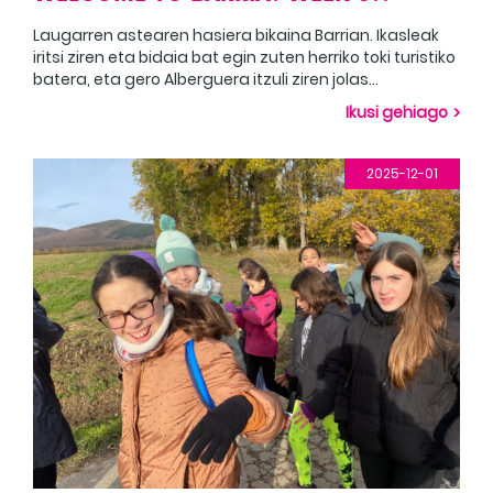
Laugarren astearen hasiera bikaina Barrian. Ikasleak
iritsi ziren eta bidaia bat egin zuten herriko toki turistiko
batera, eta gero Alberguera itzuli ziren jolas
dibertigarriez gozatzera. Excelente inicio de la cuarta
Ikusi gehiago
semana en Barria. Llegaron los estudiantes e hicieron
un viaje a un lugar turístico de la localidad y luego
volvieron a Albergue para disfrutar de divertidos
2025-12-01
juegos.