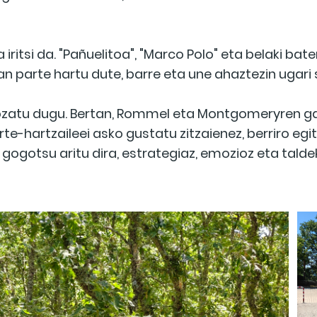
iritsi da. "Pañuelitoa", "Marco Polo" eta belaki ba
n parte hartu dute, barre eta une ahaztezin ugari 
zatu dugu. Bertan, Rommel eta Montgomeryren gai
te-hartzaileei asko gustatu zitzaienez, berriro eg
k gogotsu aritu dira, estrategiaz, emozioz eta tal