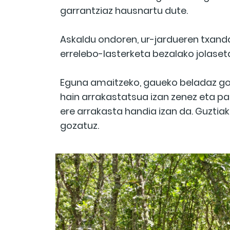
garrantziaz hausnartu dute.
Askaldu ondoren, ur-jardueren txanda 
errelebo-lasterketa bezalako jolaseta
Eguna amaitzeko, gaueko beladaz go
hain arrakastatsua izan zenez eta par
ere arrakasta handia izan da. Guztia
gozatuz.