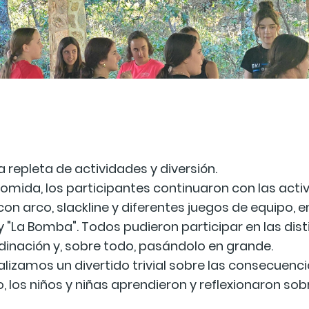
repleta de actividades y diversión.
omida, los participantes continuaron con las acti
on arco, slackline y diferentes juegos de equipo, en
ina) y "La Bomba". Todos pudieron participar en las d
rdinación y, sobre todo, pasándolo en grande.
realizamos un divertido trivial sobre las consecue
o, los niños y niñas aprendieron y reflexionaron so