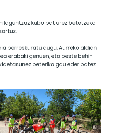
ten laguntzaz kubo bat urez betetzeko
sortuz.
a berreskuratu dugu. Aurreko aldian
itea erabaki genuen, eta beste behin
dekidetasunez beteriko gau eder batez