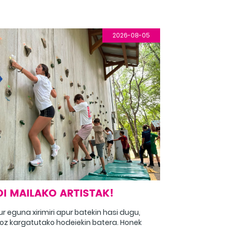
2026-08-05
I MAILAKO ARTISTAK!
r eguna xirimiri apur batekin hasi dugu,
oz kargatutako hodeiekin batera. Honek