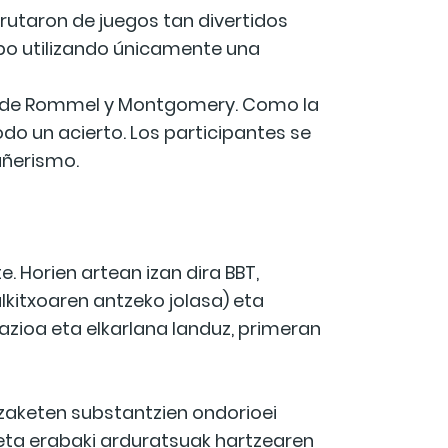
rutaron de juegos tan divertidos
cubo utilizando únicamente una
ca de Rommel y Montgomery. Como la
odo un acierto. Los participantes se
añerismo.
. Horien artean izan dira BBT,
aulkitxoaren antzeko jolasa) eta
nazioa eta elkarlana landuz, primeran
zaketen substantzien ondorioei
n eta erabaki arduratsuak hartzearen