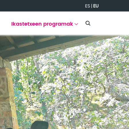
ES
|
EU
Ikastetxeen programak