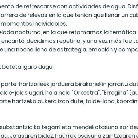
ento de refrescarse con actividades de agua. Disf
carrera de relevos en la que tenían que llenar un 
 momentos inolvidables.
a velada nocturna, en la que retomamos la temáti
es encantó, decidimos repetirla, y una vez más fue t
de una noche llena de estrategia, emoción y comp
 beteta igaro dugu.
arte-hartzaileek jarduera birakariekin jarraitu dute
talde-jolas ugari, hala nola "Orkestra", "Erregina" (
arte hartzeko aukera izan dute, talde-lana, koordi
 substantzia kaltegarri eta mendekotasuna sor de
 dugu. Jolasaren bidez, haurrek osasuna zaintzeare