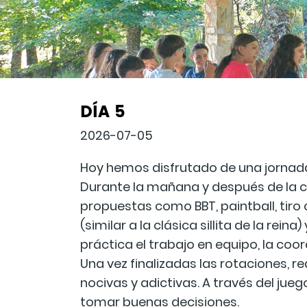
DÍA 5
2026-07-05
Hoy hemos disfrutado de una jornada 
Durante la mañana y después de la c
propuestas como BBT, paintball, tiro c
(similar a la clásica sillita de la re
práctica el trabajo en equipo, la coo
Una vez finalizadas las rotaciones, 
nocivas y adictivas. A través del jueg
tomar buenas decisiones.