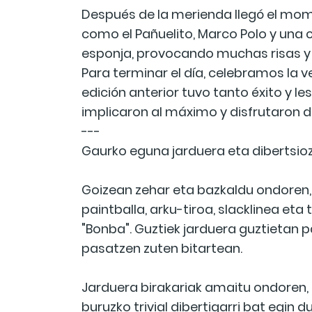
Después de la merienda llegó el mom
como el Pañuelito, Marco Polo y una 
esponja, provocando muchas risas y
Para terminar el día, celebramos l
edición anterior tuvo tanto éxito y l
implicaron al máximo y disfrutaron 
---
Gaurko eguna jarduera eta dibertsioz
Goizean zehar eta bazkaldu ondoren, p
paintballa, arku-tiroa, slacklinea eta 
"Bonba". Guztiek jarduera guztietan p
pasatzen zuten bitartean.
Jarduera birakariak amaitu ondoren,
buruzko trivial dibertigarri bat egin