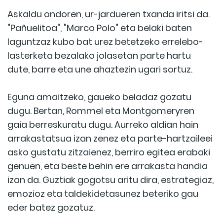
Askaldu ondoren, ur-jardueren txanda iritsi da.
"Pañuelitoa", "Marco Polo" eta belaki baten
laguntzaz kubo bat urez betetzeko errelebo-
lasterketa bezalako jolasetan parte hartu
dute, barre eta une ahaztezin ugari sortuz.
Eguna amaitzeko, gaueko beladaz gozatu
dugu. Bertan, Rommel eta Montgomeryren
gaia berreskuratu dugu. Aurreko aldian hain
arrakastatsua izan zenez eta parte-hartzaileei
asko gustatu zitzaienez, berriro egitea erabaki
genuen, eta beste behin ere arrakasta handia
izan da. Guztiak gogotsu aritu dira, estrategiaz,
emozioz eta taldekidetasunez beteriko gau
eder batez gozatuz.