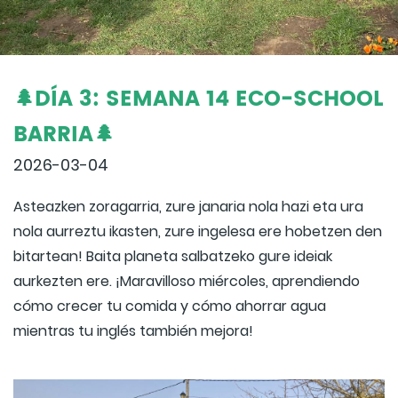
🌲DÍA 3: SEMANA 14 ECO-SCHOOL
BARRIA🌲
2026-03-04
Asteazken zoragarria, zure janaria nola hazi eta ura
nola aurreztu ikasten, zure ingelesa ere hobetzen den
bitartean! Baita planeta salbatzeko gure ideiak
aurkezten ere. ¡Maravilloso miércoles, aprendiendo
cómo crecer tu comida y cómo ahorrar agua
mientras tu inglés también mejora!