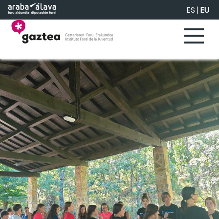
Eduki nagusira joan
ES
|
EU