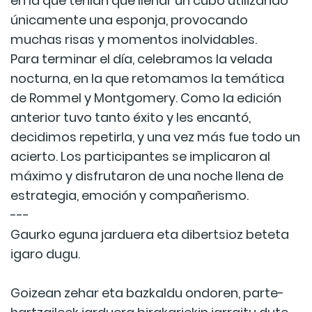
en la que tenían que llenar un cubo utilizando
únicamente una esponja, provocando
muchas risas y momentos inolvidables.
Para terminar el día, celebramos la velada
nocturna, en la que retomamos la temática
de Rommel y Montgomery. Como la edición
anterior tuvo tanto éxito y les encantó,
decidimos repetirla, y una vez más fue todo un
acierto. Los participantes se implicaron al
máximo y disfrutaron de una noche llena de
estrategia, emoción y compañerismo.
---
Gaurko eguna jarduera eta dibertsioz beteta
igaro dugu.
Goizean zehar eta bazkaldu ondoren, parte-