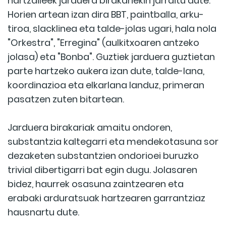
hartzaileek jarduera birakariekin jarraitu dute.
Horien artean izan dira BBT, paintballa, arku-
tiroa, slacklinea eta talde-jolas ugari, hala nola
"Orkestra", "Erregina" (aulkitxoaren antzeko
jolasa) eta "Bonba". Guztiek jarduera guztietan
parte hartzeko aukera izan dute, talde-lana,
koordinazioa eta elkarlana landuz, primeran
pasatzen zuten bitartean.
Jarduera birakariak amaitu ondoren,
substantzia kaltegarri eta mendekotasuna sor
dezaketen substantzien ondorioei buruzko
trivial dibertigarri bat egin dugu. Jolasaren
bidez, haurrek osasuna zaintzearen eta
erabaki arduratsuak hartzearen garrantziaz
hausnartu dute.