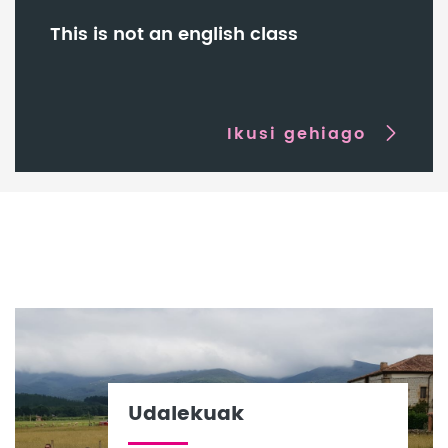
This is not an english class
Ikusi gehiago
Udalekuak