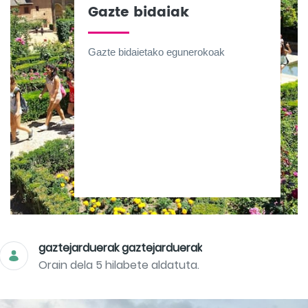
Gazte bidaiak
Gazte bidaietako egunerokoak
gaztejarduerak gaztejarduerak
Orain dela 5 hilabete aldatuta.