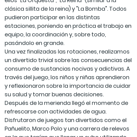
ellos "La Orquesta", "La Reina" (similar a la
clásica sillita de la reina) y "La Bomba". Todos
pudieron participar en las distintas
estaciones, poniendo en práctica el trabajo en
equipo, la coordinación y, sobre todo,
pasándolo en grande.
Una vez finalizadas las rotaciones, realizamos
un divertido trivial sobre las consecuencias del
consumo de sustancias nocivas y adictivas. A
través del juego, los niños y niñas aprendieron
y reflexionaron sobre la importancia de cuidar
su salud y tomar buenas decisiones.
Después de la merienda llegó el momento de
refrescarse con actividades de agua.
Disfrutaron de juegos tan divertidos como el
Pañuelito, Marco Polo y una carrera de relevos