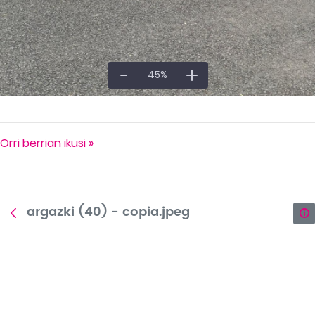
45
%
Orri berrian ikusi »
argazki (40) - copia.jpeg