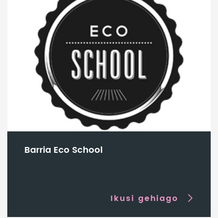
Barria Eco School
Ikusi gehiago