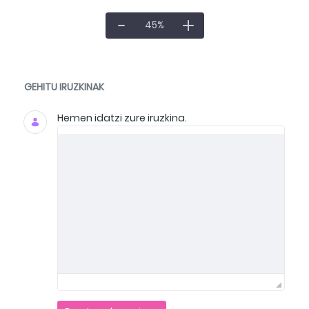
45
%
Dokumentuak eta Media
GEHITU IRUZKINAK
Hemen idatzi zure iruzkina.