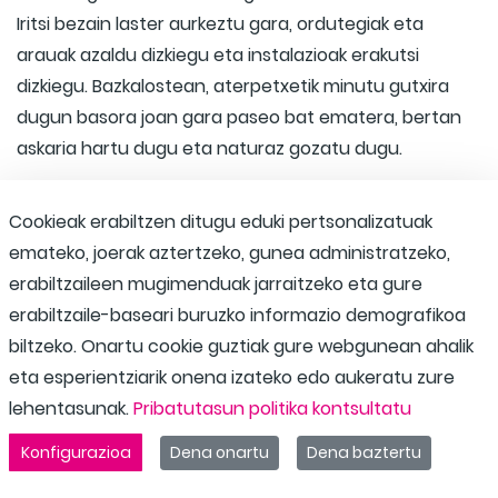
Iritsi bezain laster aurkeztu gara, ordutegiak eta
arauak azaldu dizkiegu eta instalazioak erakutsi
dizkiegu. Bazkalostean, aterpetxetik minutu gutxira
dugun basora joan gara paseo bat ematera, bertan
askaria hartu dugu eta naturaz gozatu dugu.
Cookieak erabiltzen ditugu eduki pertsonalizatuak
emateko, joerak aztertzeko, gunea administratzeko,
erabiltzaileen mugimenduak jarraitzeko eta gure
erabiltzaile-baseari buruzko informazio demografikoa
biltzeko. Onartu cookie guztiak gure webgunean ahalik
eta esperientziarik onena izateko edo aukeratu zure
lehentasunak.
Pribatutasun politika kontsultatu
Konfigurazioa
Dena onartu
Dena baztertu