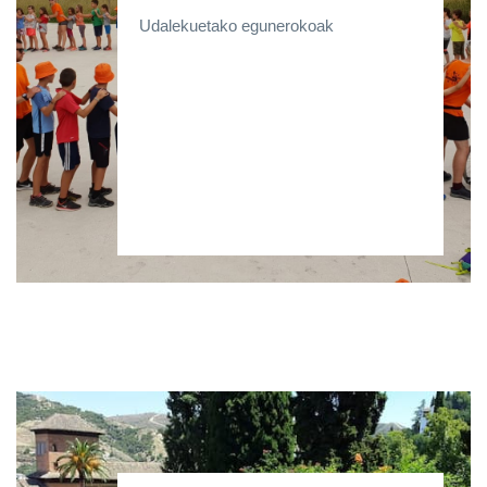
Udalekuetako egunerokoak