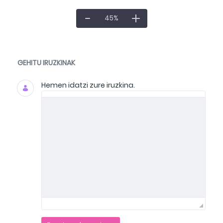
45
%
Dokumentuak eta Media
GEHITU IRUZKINAK
Hemen idatzi zure iruzkina.