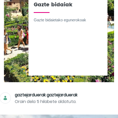
Gazte bidaiak
Gazte bidaietako egunerokoak
gaztejarduerak gaztejarduerak
Orain dela 5 hilabete aldatuta.