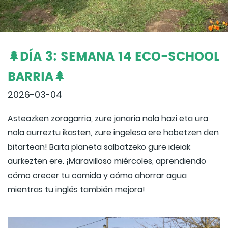
🌲DÍA 3: SEMANA 14 ECO-SCHOOL
BARRIA🌲
2026-03-04
Asteazken zoragarria, zure janaria nola hazi eta ura
nola aurreztu ikasten, zure ingelesa ere hobetzen den
bitartean! Baita planeta salbatzeko gure ideiak
aurkezten ere. ¡Maravilloso miércoles, aprendiendo
cómo crecer tu comida y cómo ahorrar agua
mientras tu inglés también mejora!