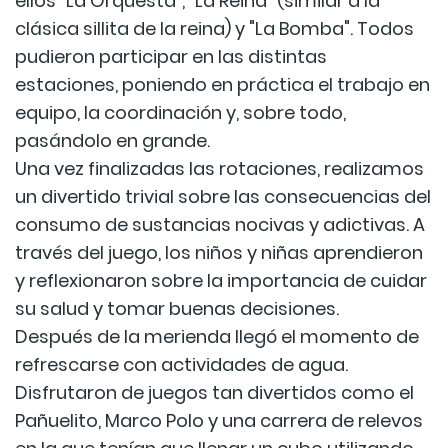
ellos "La Orquesta", "La Reina" (similar a la
clásica sillita de la reina) y "La Bomba". Todos
pudieron participar en las distintas
estaciones, poniendo en práctica el trabajo en
equipo, la coordinación y, sobre todo,
pasándolo en grande.
Una vez finalizadas las rotaciones, realizamos
un divertido trivial sobre las consecuencias del
consumo de sustancias nocivas y adictivas. A
través del juego, los niños y niñas aprendieron
y reflexionaron sobre la importancia de cuidar
su salud y tomar buenas decisiones.
Después de la merienda llegó el momento de
refrescarse con actividades de agua.
Disfrutaron de juegos tan divertidos como el
Pañuelito, Marco Polo y una carrera de relevos