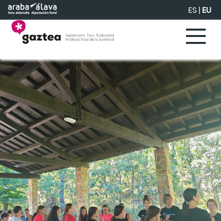
Eduki nagusira joan
ES
|
EU