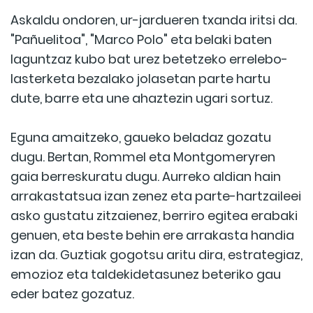
Askaldu ondoren, ur-jardueren txanda iritsi da.
"Pañuelitoa", "Marco Polo" eta belaki baten
laguntzaz kubo bat urez betetzeko errelebo-
lasterketa bezalako jolasetan parte hartu
dute, barre eta une ahaztezin ugari sortuz.
Eguna amaitzeko, gaueko beladaz gozatu
dugu. Bertan, Rommel eta Montgomeryren
gaia berreskuratu dugu. Aurreko aldian hain
arrakastatsua izan zenez eta parte-hartzaileei
asko gustatu zitzaienez, berriro egitea erabaki
genuen, eta beste behin ere arrakasta handia
izan da. Guztiak gogotsu aritu dira, estrategiaz,
emozioz eta taldekidetasunez beteriko gau
eder batez gozatuz.