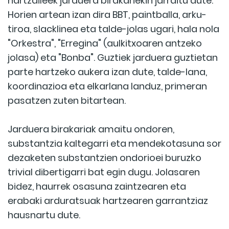
hartzaileek jarduera birakariekin jarraitu dute.
Horien artean izan dira BBT, paintballa, arku-
tiroa, slacklinea eta talde-jolas ugari, hala nola
"Orkestra", "Erregina" (aulkitxoaren antzeko
jolasa) eta "Bonba". Guztiek jarduera guztietan
parte hartzeko aukera izan dute, talde-lana,
koordinazioa eta elkarlana landuz, primeran
pasatzen zuten bitartean.
Jarduera birakariak amaitu ondoren,
substantzia kaltegarri eta mendekotasuna sor
dezaketen substantzien ondorioei buruzko
trivial dibertigarri bat egin dugu. Jolasaren
bidez, haurrek osasuna zaintzearen eta
erabaki arduratsuak hartzearen garrantziaz
hausnartu dute.