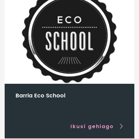
Barria Eco School
Ikusi gehiago