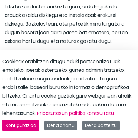
Iritsi bezain laster aurkeztu gara, ordutegiak eta
arauak azaldu dizkiegu eta instalazioak erakutsi
dizkiegu. Bazkalostean, aterpetxetik minutu gutxira
dugun basora joan gara paseo bat ematera, bertan
askaria hartu dugu eta naturaz gozatu dugu.
Cookieak erabiltzen ditugu eduki pertsonalizatuak
emateko, joerak aztertzeko, gunea administratzeko,
erabiltzaileen mugimenduak jarraitzeko eta gure
erabiltzaile-baseari buruzko informazio demografikoa
biltzeko. Onartu cookie guztiak gure webgunean ahalik
eta esperientziarik onena izateko edo aukeratu zure
lehentasunak.
Pribatutasun politika kontsultatu
Konfigurazioa
Dena onartu
Dena baztertu