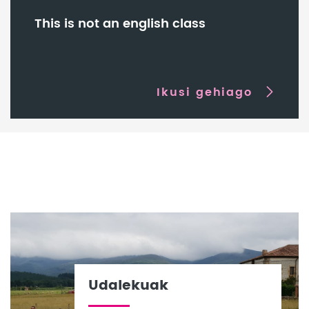
This is not an english class
Ikusi gehiago
Udalekuak