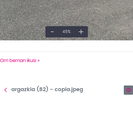
45
%
Orri berrian ikusi »
argazkia (82) - copia.jpeg