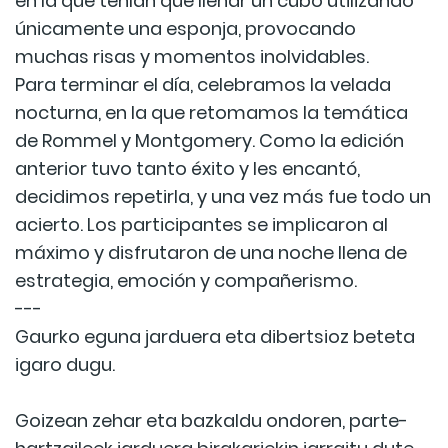
en la que tenían que llenar un cubo utilizando
únicamente una esponja, provocando
muchas risas y momentos inolvidables.
Para terminar el día, celebramos la velada
nocturna, en la que retomamos la temática
de Rommel y Montgomery. Como la edición
anterior tuvo tanto éxito y les encantó,
decidimos repetirla, y una vez más fue todo un
acierto. Los participantes se implicaron al
máximo y disfrutaron de una noche llena de
estrategia, emoción y compañerismo.
---
Gaurko eguna jarduera eta dibertsioz beteta
igaro dugu.
Goizean zehar eta bazkaldu ondoren, parte-