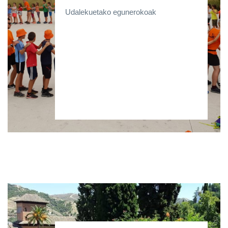
Udalekuetako egunerokoak