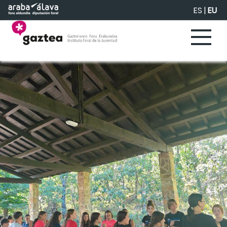
Eduki nagusira joan
ES
|
EU