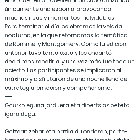
en la que tenían que llenar un cubo utilizando
únicamente una esponja, provocando
muchas risas y momentos inolvidables.
Para terminar el día, celebramos la velada
nocturna, en la que retomamos la temática
de Rommel y Montgomery. Como la edición
anterior tuvo tanto éxito y les encantó,
decidimos repetirla, y una vez más fue todo un
acierto. Los participantes se implicaron al
máximo y disfrutaron de una noche llena de
estrategia, emoción y compañerismo.
---
Gaurko eguna jarduera eta dibertsioz beteta
igaro dugu.
Goizean zehar eta bazkaldu ondoren, parte-