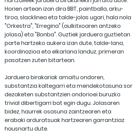
hartzaileek jarduera birakariekin jarraitu dute.
Horien artean izan dira BBT, paintballa, arku-
tiroa, slacklinea eta talde-jolas ugari, hala nola
"Orkestra", "Erregina" (aulkitxoaren antzeko
jolasa) eta "Bonba". Guztiek jarduera guztietan
parte hartzeko aukera izan dute, talde-lana,
koordinazioa eta elkarlana landuz, primeran
pasatzen zuten bitartean.
Jarduera birakariak amaitu ondoren,
substantzia kaltegarri eta mendekotasuna sor
dezaketen substantzien ondorioei buruzko
trivial dibertigarri bat egin dugu. Jolasaren
bidez, haurrek osasuna zaintzearen eta
erabaki arduratsuak hartzearen garrantziaz
hausnartu dute.