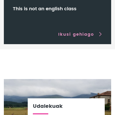
This is not an english class
Ikusi gehiago
Udalekuak