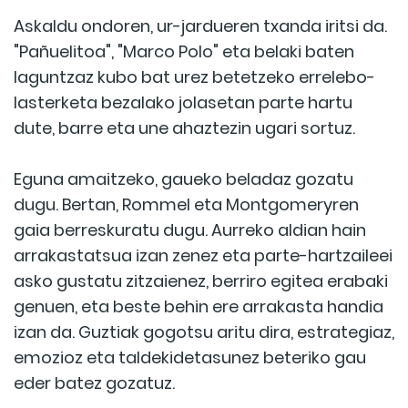
Askaldu ondoren, ur-jardueren txanda iritsi da.
"Pañuelitoa", "Marco Polo" eta belaki baten
laguntzaz kubo bat urez betetzeko errelebo-
lasterketa bezalako jolasetan parte hartu
dute, barre eta une ahaztezin ugari sortuz.
Eguna amaitzeko, gaueko beladaz gozatu
dugu. Bertan, Rommel eta Montgomeryren
gaia berreskuratu dugu. Aurreko aldian hain
arrakastatsua izan zenez eta parte-hartzaileei
asko gustatu zitzaienez, berriro egitea erabaki
genuen, eta beste behin ere arrakasta handia
izan da. Guztiak gogotsu aritu dira, estrategiaz,
emozioz eta taldekidetasunez beteriko gau
eder batez gozatuz.