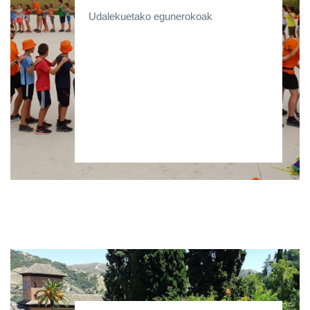
Udalekuetako egunerokoak