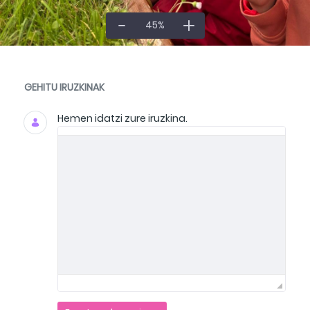
45
%
Dokumentuak eta Media
GEHITU IRUZKINAK
Hemen idatzi zure iruzkina.