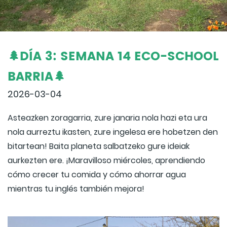
🌲DÍA 3: SEMANA 14 ECO-SCHOOL
BARRIA🌲
2026-03-04
Asteazken zoragarria, zure janaria nola hazi eta ura
nola aurreztu ikasten, zure ingelesa ere hobetzen den
bitartean! Baita planeta salbatzeko gure ideiak
aurkezten ere. ¡Maravilloso miércoles, aprendiendo
cómo crecer tu comida y cómo ahorrar agua
mientras tu inglés también mejora!