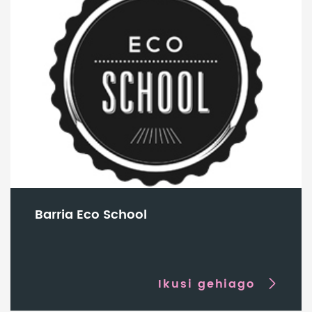
Barria Eco School
Ikusi gehiago