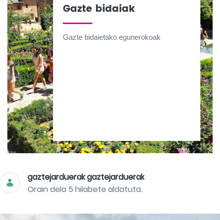
Gazte bidaiak
Gazte bidaietako egunerokoak
gaztejarduerak gaztejarduerak
Orain dela 5 hilabete aldatuta.