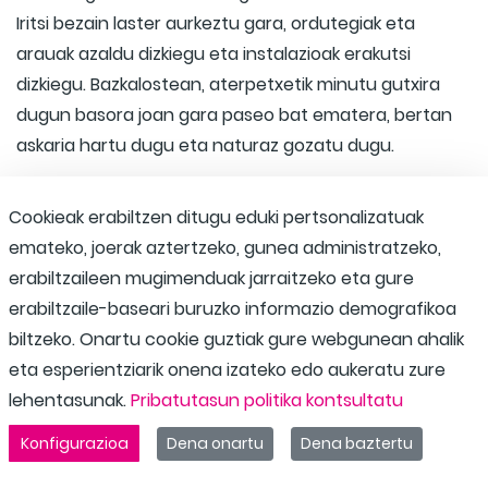
Iritsi bezain laster aurkeztu gara, ordutegiak eta
arauak azaldu dizkiegu eta instalazioak erakutsi
dizkiegu. Bazkalostean, aterpetxetik minutu gutxira
dugun basora joan gara paseo bat ematera, bertan
askaria hartu dugu eta naturaz gozatu dugu.
Cookieak erabiltzen ditugu eduki pertsonalizatuak
emateko, joerak aztertzeko, gunea administratzeko,
erabiltzaileen mugimenduak jarraitzeko eta gure
erabiltzaile-baseari buruzko informazio demografikoa
biltzeko. Onartu cookie guztiak gure webgunean ahalik
eta esperientziarik onena izateko edo aukeratu zure
lehentasunak.
Pribatutasun politika kontsultatu
Konfigurazioa
Dena onartu
Dena baztertu