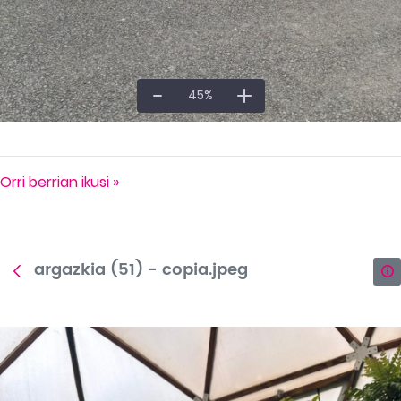
45
%
Orri berrian ikusi »
argazkia (51) - copia.jpeg