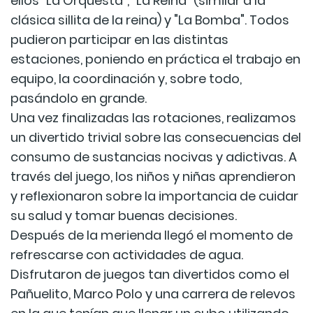
ellos "La Orquesta", "La Reina" (similar a la
clásica sillita de la reina) y "La Bomba". Todos
pudieron participar en las distintas
estaciones, poniendo en práctica el trabajo en
equipo, la coordinación y, sobre todo,
pasándolo en grande.
Una vez finalizadas las rotaciones, realizamos
un divertido trivial sobre las consecuencias del
consumo de sustancias nocivas y adictivas. A
través del juego, los niños y niñas aprendieron
y reflexionaron sobre la importancia de cuidar
su salud y tomar buenas decisiones.
Después de la merienda llegó el momento de
refrescarse con actividades de agua.
Disfrutaron de juegos tan divertidos como el
Pañuelito, Marco Polo y una carrera de relevos