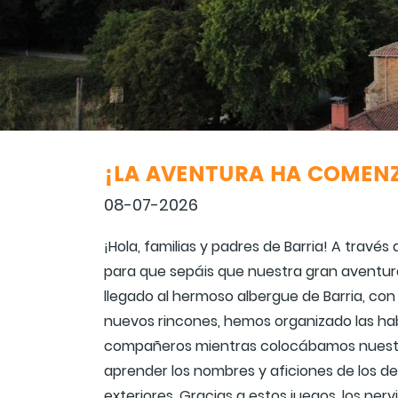
¡LA AVENTURA HA COMENZ
08-07-2026
¡Hola, familias y padres de Barria! A trav
para que sepáis que nuestra gran aventu
llegado al hermoso albergue de Barria, co
nuevos rincones, hemos organizado las ha
compañeros mientras colocábamos nuestra
aprender los nombres y aficiones de los d
exteriores. Gracias a estos juegos, los ner