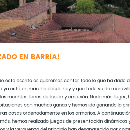
ADO EN BARRIA!
és de este escrito os queremos contar todo lo que ha dado
ra ya está en marcha desde hoy y que todo va de maravi
n las mochilas llenas de ilusión y emoción. Nada más lleg
bitaciones con muchas ganas y hemos ido ganando la pri
s cosas ordenadamente en los armarios. A continuación
emás, hemos realizado juegos de presentación dinámicos y
vios y la vergüenza del principio han desaparecido por com