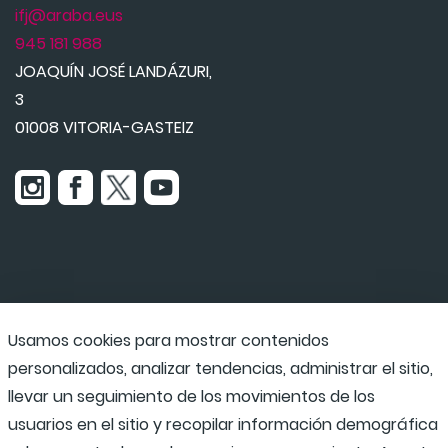
ifj@araba.eus
945 181 988
JOAQUÍN JOSÉ LANDÁZURI,
3
01008 VITORIA-GASTEIZ
Usamos cookies para mostrar contenidos
Udaraba
personalizados, analizar tendencias, administrar el sitio,
llevar un seguimiento de los movimientos de los
usuarios en el sitio y recopilar información demográfica
Programas escolares