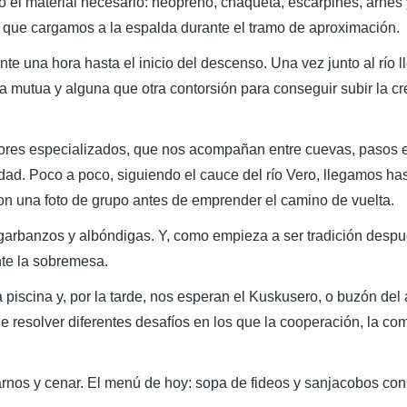
do el material necesario: neopreno, chaqueta, escarpines, arnés
, que cargamos a la espalda durante el tramo de aproximación.
una hora hasta el inicio del descenso. Una vez junto al río
da mutua y alguna que otra contorsión para conseguir subir la cr
itores especializados, que nos acompañan entre cuevas, pasos e
. Poco a poco, siguiendo el cauce del río Vero, llegamos hast
n una foto de grupo antes de emprender el camino de vuelta.
garbanzos y albóndigas. Y, como empieza a ser tradición despu
nte la sobremesa.
piscina y, por la tarde, nos esperan el Kuskusero, o buzón del 
e resolver diferentes desafíos en los que la cooperación, la c
nos y cenar. El menú de hoy: sopa de fideos y sanjacobos con p