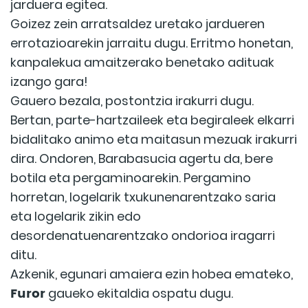
jarduera egitea.
Goizez zein arratsaldez uretako jardueren
errotazioarekin jarraitu dugu. Erritmo honetan,
kanpalekua amaitzerako benetako adituak
izango gara!
Gauero bezala, postontzia irakurri dugu.
Bertan, parte-hartzaileek eta begiraleek elkarri
bidalitako animo eta maitasun mezuak irakurri
dira. Ondoren, Barabasucia agertu da, bere
botila eta pergaminoarekin. Pergamino
horretan, logelarik txukunenarentzako saria
eta logelarik zikin edo
desordenatuenarentzako ondorioa iragarri
ditu.
Azkenik, egunari amaiera ezin hobea emateko,
Furor
gaueko ekitaldia ospatu dugu.