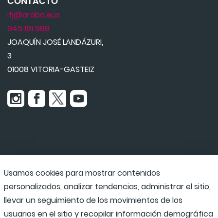
CONTACTO
ifj@araba.eus
945 181 988
JOAQUÍN JOSÉ LANDÁZURI,
3
01008 VITORIA-GASTEIZ
Usamos cookies para mostrar contenidos
Udaraba
personalizados, analizar tendencias, administrar el sitio,
llevar un seguimiento de los movimientos de los
usuarios en el sitio y recopilar información demográfica
Programas escolares