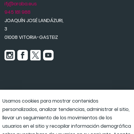
ifj@araba.eus
945 181 988
JOAQUÍN JOSÉ LANDÁZURI,
3
01008 VITORIA-GASTEIZ
Usamos cookies para mostrar contenidos
Udaraba
personalizados, analizar tendencias, administrar el sitio,
llevar un seguimiento de los movimientos de los
usuarios en el sitio y recopilar información demográfica
Programas escolares