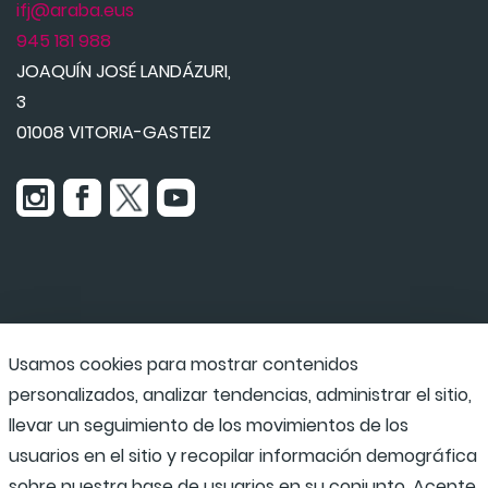
ifj@araba.eus
945 181 988
JOAQUÍN JOSÉ LANDÁZURI,
3
01008 VITORIA-GASTEIZ
Usamos cookies para mostrar contenidos
Udaraba
personalizados, analizar tendencias, administrar el sitio,
llevar un seguimiento de los movimientos de los
usuarios en el sitio y recopilar información demográfica
Programas escolares
sobre nuestra base de usuarios en su conjunto. Acepte