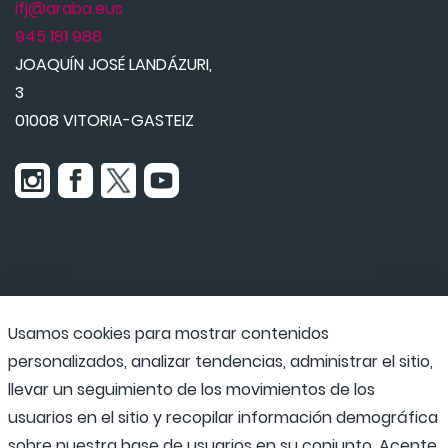
ifj@araba.eus
945 181 988
JOAQUÍN JOSÉ LANDÁZURI,
3
01008 VITORIA-GASTEIZ
Usamos cookies para mostrar contenidos
Udaraba
personalizados, analizar tendencias, administrar el sitio,
llevar un seguimiento de los movimientos de los
usuarios en el sitio y recopilar información demográfica
Programas escolares
sobre nuestra base de usuarios en su conjunto. Acepte