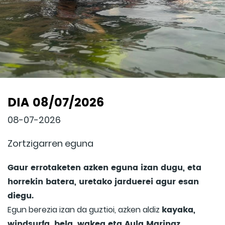
DIA 08/07/2026
08-07-2026
Zortzigarren eguna
Gaur errotaketen azken eguna izan dugu, eta
horrekin batera, uretako jarduerei agur esan
diegu.
kayaka,
Egun berezia izan da guztioi, azken aldiz
windsurfa, bela, wakea eta Aula Marinaz