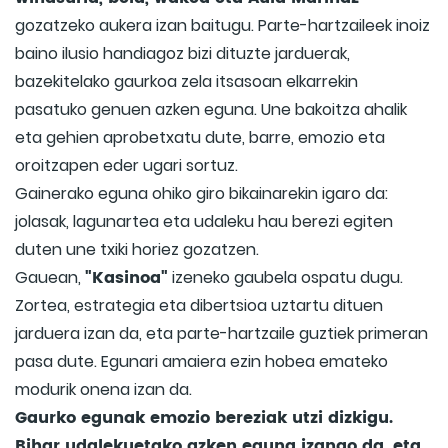
gozatzeko aukera izan baitugu. Parte-hartzaileek inoiz
baino ilusio handiagoz bizi dituzte jarduerak,
bazekitelako gaurkoa zela itsasoan elkarrekin
pasatuko genuen azken eguna. Une bakoitza ahalik
eta gehien aprobetxatu dute, barre, emozio eta
oroitzapen eder ugari sortuz.
Gainerako eguna ohiko giro bikainarekin igaro da:
jolasak, lagunartea eta udaleku hau berezi egiten
duten une txiki horiez gozatzen.
"Kasinoa"
Gauean,
izeneko gaubela ospatu dugu.
Zortea, estrategia eta dibertsioa uztartu dituen
jarduera izan da, eta parte-hartzaile guztiek primeran
pasa dute. Egunari amaiera ezin hobea emateko
modurik onena izan da.
Gaurko egunak emozio bereziak utzi dizkigu.
Bihar udalekuetako azken eguna izango da, eta