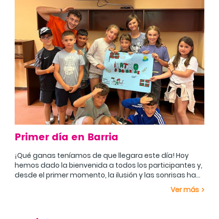
Primer día en Barria
¡Qué ganas teníamos de que llegara este día! Hoy
hemos dado la bienvenida a todos los participantes y,
desde el primer momento, la ilusión y las sonrisas han
sido las protagonistas.
La mañana ha estado dedicada a conocernos mejor.
Ver más
A través de diferentes juegos de presentación y
dinámicas de grupo, los niños y niñas han empezado
a hacer nuevos amigos y a descubrir todo lo que les
Después de reponer fuerzas, hemos continuado con