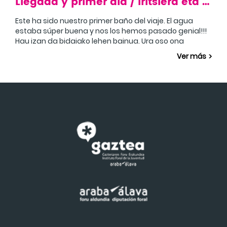
Llegada y primer día / Iritsiera eta lehen eguna
Este ha sido nuestro primer baño del viaje. El agua
estaba súper buena y nos los hemos pasado genial!!!
Hau izan da bidaiako lehen bainua. Ura oso ona
zegoen eta primeran pasatu dugu!!!
Ver más