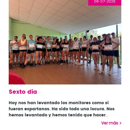
06-07-2026
Sexto día
Hoy nos han levantado los monitores como si
fueran espartanos. Ha sido todo una locura. Nos
hemos levantado y hemos tenido que hacer
ejercicio para ganarnos el desayuno y después de
Hemos tenido pruebas de correr, hacer padel surf,
Ver más
tomarlo hemos ido directos a hacer una carrera de
trepar cuerdas, tirar de objetos...