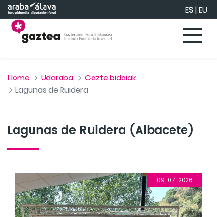
Saltar al contenido principal
ES
|
EU
Home
Udaraba
Gazte bidaiak
Lagunas de Ruidera
Lagunas de Ruidera (Albacete)
09-07-2026