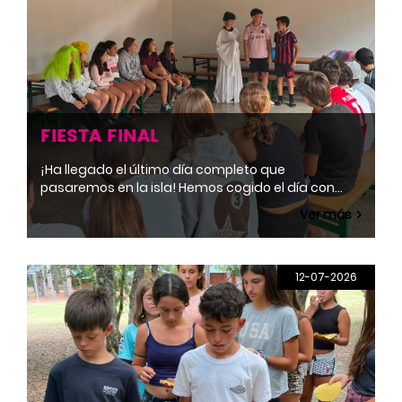
FIESTA FINAL
¡Ha llegado el último día completo que
pasaremos en la isla! Hemos cogido el día con
muchas ganas desde la mañana, y algunos de
Ver más
los miembros del grupo hemos estado en Pedalo y
euskal dantzak. Mientras tanto, los demás han
estado en el taller de maquillaje. Por la tarde
hemos tenido los ensayos para que las
12-07-2026
actuaciones de la noche sean increíbles. Y la
verdad es que nos han quedado unos bailes muy
bonitos.