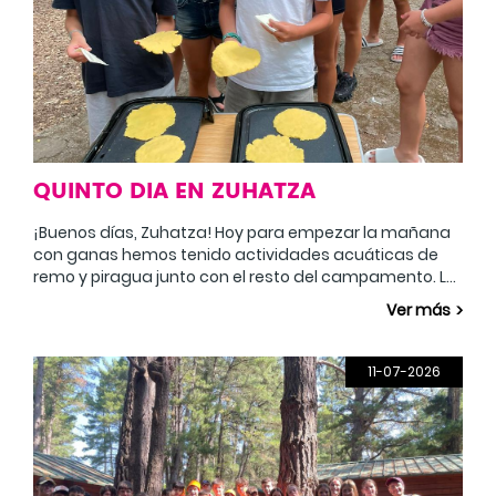
QUINTO DIA EN ZUHATZA
¡Buenos días, Zuhatza! Hoy para empezar la mañana
con ganas hemos tenido actividades acuáticas de
remo y piragua junto con el resto del campamento. La
otra mitad del grupo ha estado haciendo Talos. Por la
Ver más
tarde hemos estado en el frontón jugando a
eskupilota y cesta punta. Además, hemos hecho un
taller de drama para trabajar las emociones. Al
11-07-2026
anochecer y después de cenar, hemos estado
buscando a los compositores perdidos de la banda de
música del circo siguiendo los sonidos de sus
instrumentos.