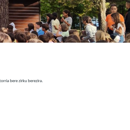
orria bere zirku berezira.