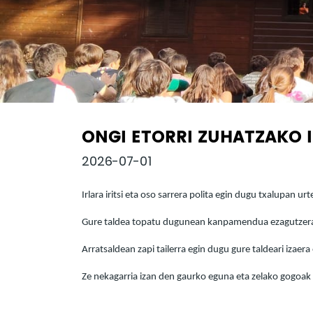
ONGI ETORRI ZUHATZAKO 
2026-07-01
Irlara iritsi eta oso sarrera polita egin dugu txalupan u
Gure taldea topatu dugunean kanpamendua ezagutzera ab
Arratsaldean zapi tailerra egin dugu gure taldeari izaera
Ze nekagarria izan den gaurko eguna eta zelako gogoak