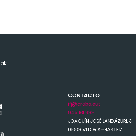
mak
CONTACTO
ifj@araba.eus
945 181 988
JOAQUÍN JOSÉ LANDÁZURI, 3
01008 VITORIA-GASTEIZ