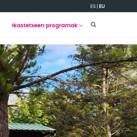
ES
|
EU
Ikastetxeen programak