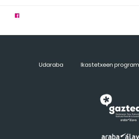
Udaraba
Ikastetxeen progra