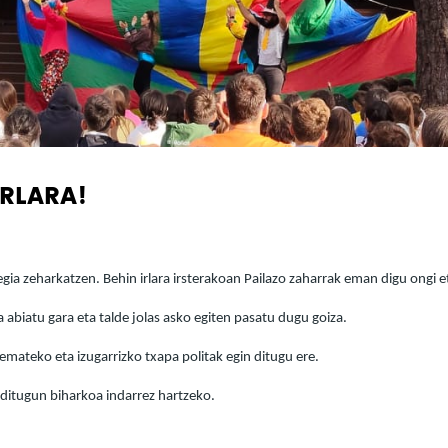
IRLARA!
rtegia zeharkatzen. Behin irlara irsterakoan Pailazo zaharrak eman digu ongi et
iatu gara eta talde jolas asko egiten pasatu dugu goiza.
 emateko eta izugarrizko txapa politak egin ditugu ere.
 ditugun biharkoa indarrez hartzeko.