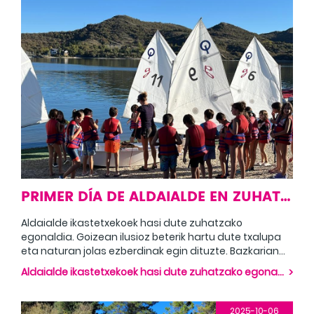
PRIMER DÍA DE ALDAIALDE EN ZUHATZA
Aldaialde ikastetxekoek hasi dute zuhatzako
egonaldia. Goizean ilusioz beterik hartu dute txalupa
eta naturan jolas ezberdinak egin dituzte. Bazkarian
indarrak hartu ondoren arratsaldean ur ekintzetaz
Aldaialde ikastetxekoek hasi dute zuhatzako egonaldia. Goizean ilusioz beterik hartu dute txalupa eta naturan jolas ezberdinak egin dituzte. Bazkarian indarrak hartu ondoren arratsaldean ur ekintzetaz gozatu ahal izan dute, arrauna, pedaloa eta optimist eginez.
gozatu ahal izan dute, arrauna, pedaloa eta optimist
eginez.
2025-10-06