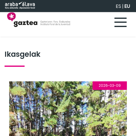
Eduki nagusira joan
ES
|
EU
Ikasgelak
2026-03-09