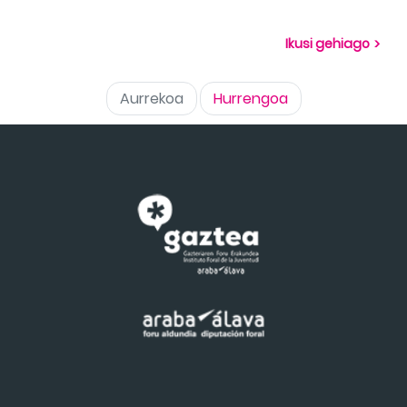
Ikusi gehiago
Aurrekoa
Hurrengoa