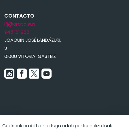
CONTACTO
ifj@araba.eus
945 181 988
JOAQUÍN JOSÉ LANDÁZURI,
3
01008 VITORIA-GASTEIZ
Udaraba
Cookieak erabiltzen ditugu eduki pertsonalizatuak