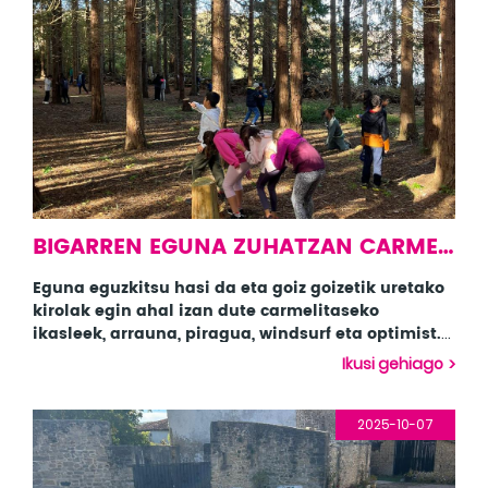
BIGARREN EGUNA ZUHATZAN CARMELITAS ESKOLA
Eguna eguzkitsu hasi da eta goiz goizetik uretako
kirolak egin ahal izan dute carmelitaseko
ikasleek, arrauna, piragua, windsurf eta optimist.
Arratsaldean irla guztia bisitatu dute eta egun
Ikusi gehiago
eguzkitsua aprobetxatuz pontoian egon dira
jolasean. Eguna isteko,afaldu ondoren gaubela
izan dute.
2025-10-07