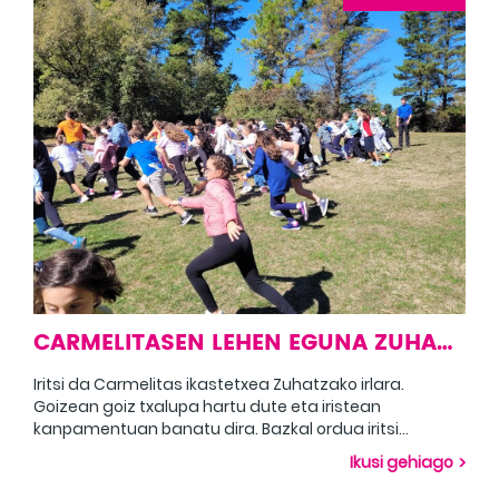
CARMELITASEN LEHEN EGUNA ZUHATZAN
Iritsi da Carmelitas ikastetxea Zuhatzako irlara.
Goizean goiz txalupa hartu dute eta iristean
kanpamentuan banatu dira. Bazkal ordua iritsi
bitartean naturan jolas ezberdinak egin dituzte.
Ikusi gehiago
Arratsaldean eguraldi ona aprobetxatuz uretako
ekintzetaz gozatu dute: arrauna, pedaloa eta