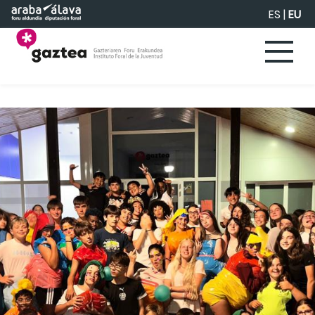
Eduki nagusira joan
ES
|
EU