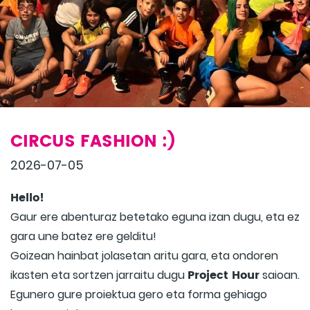
CIRCUS FASHION :)
2026-07-05
Hello!
Gaur ere abenturaz betetako eguna izan dugu, eta ez
gara une batez ere gelditu!
Goizean hainbat jolasetan aritu gara, eta ondoren
Project Hour
ikasten eta sortzen jarraitu dugu
saioan.
Egunero gure proiektua gero eta forma gehiago