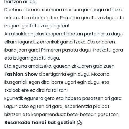
hartzen ari da!
Denbora librean sormena martxan jarri dugu artilezko
eskumuturrekoak egiten. Primeran geratu zaizkigu, eta
izugarri gustatu zaigu egitea!
Arratsaldean jolas kooperatiboetan parte hartu dugu,
elkarri lagunduz erronkak gainditzeko. Eta ondoren...
ibaira joan gara! Primeran pasatu dugu, freskatu gara
eta izugarri gozatu dugu.
Eta eguna amaitzeko, gauean zirkuaren gaia zuen
Fashion Show
dibertigarria egin dugu. Mozorro
ikusgarriak egon dira, barre ugari egin dugu, eta
txaloak ere ez dira falta izan!
Egunetik egunera gero eta hobeto pasatzen ari gara.
Lagun asko egiten ari gara, esperientzia pila bat
bizitzen eta kanpamenduaz bete-betean gozatzen.
Besarkada handi bat guztioi!
🤗