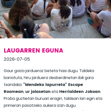
LAUGARREN EGUNA
2026-07-05
Gaur goiza jardueraz beteta hasi dugu. Taldeka
banatuta, hiru jarduera desberdinetan ibili gara
"Mendeko lapurreta" Escape
txandaka:
Roomean
ur jolasetan
Herrialdeen Jokoan
,
eta
.
Proba guztietan buruari eragin, taldean lan egin eta
primeran pasatzeko aukera izan dugu.