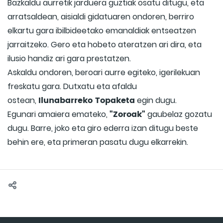
Bazkaldu aurretik jarduera guztiak osatu ditugu, eta
arratsaldean, aisialdi gidatuaren ondoren, berriro
elkartu gara ibilbideetako emanaldiak entseatzen
jarraitzeko. Gero eta hobeto ateratzen ari dira, eta
ilusio handiz ari gara prestatzen.
Askaldu ondoren, beroari aurre egiteko, igerilekuan
freskatu gara. Dutxatu eta afaldu
Ilunabarreko Topaketa
ostean,
egin dugu.
"Zoroak"
Egunari amaiera emateko,
gaubelaz gozatu
dugu. Barre, joko eta giro ederra izan ditugu beste
behin ere, eta primeran pasatu dugu elkarrekin.