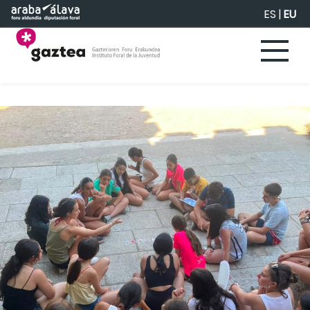
Eduki nagusira joan
ES
|
EU