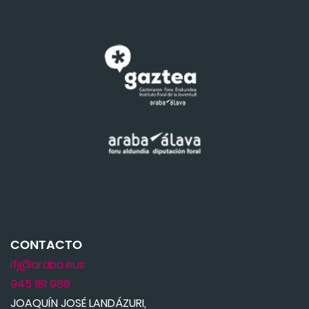
CONTACTO
ifj@araba.eus
945 181 988
JOAQUÍN JOSÉ LANDÁZURI,