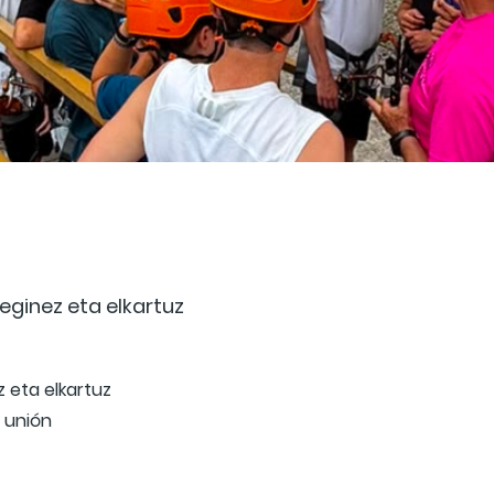
ginez eta elkartuz
 eta elkartuz
 unión