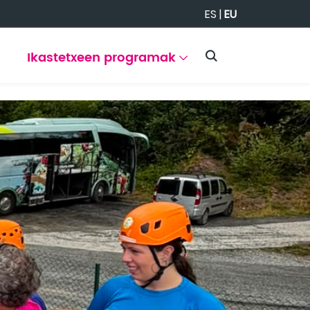
ES
|
EU
Ikastetxeen programak