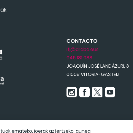
mak
CONTACTO
ifj@araba.eus
945 181 988
JOAQUÍN JOSÉ LANDÁZURI, 3
01008 VITORIA-GASTEIZ
atuak emateko, joerak aztertzeko, gunea