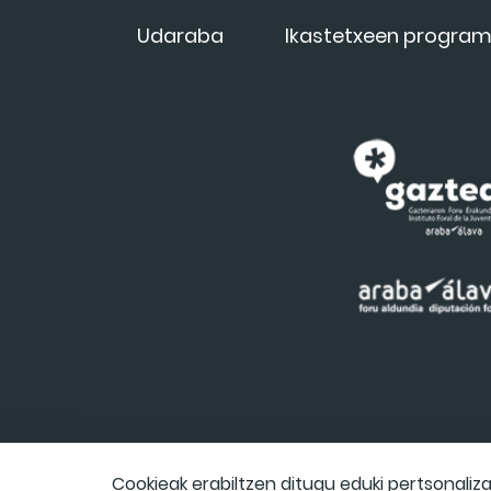
Udaraba
Ikastetxeen progra
Cookieak erabiltzen ditugu eduki pertsonaliz