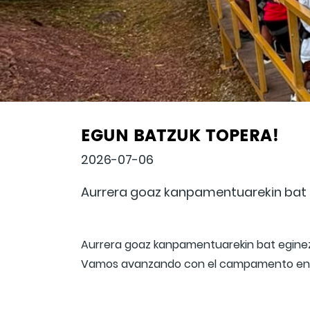
EGUN BATZUK TOPERA!
2026-07-06
Aurrera goaz kanpamentuarekin bat e
Aurrera goaz kanpamentuarekin bat eginez
Vamos avanzando con el campamento en