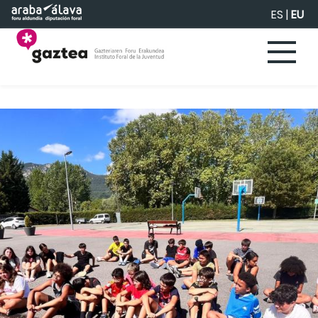
Eduki nagusira joan
ES
|
EU