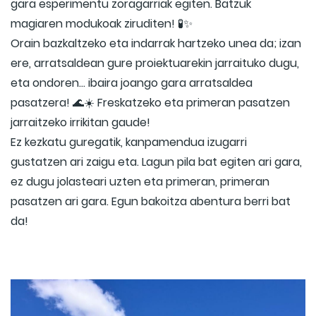
gara esperimentu zoragarriak egiten. Batzuk
magiaren modukoak ziruditen! 🧪✨
Orain bazkaltzeko eta indarrak hartzeko unea da; izan
ere, arratsaldean gure proiektuarekin jarraituko dugu,
eta ondoren... ibaira joango gara arratsaldea
pasatzera! 🌊☀️ Freskatzeko eta primeran pasatzen
jarraitzeko irrikitan gaude!
Ez kezkatu guregatik, kanpamendua izugarri
gustatzen ari zaigu eta. Lagun pila bat egiten ari gara,
ez dugu jolasteari uzten eta primeran, primeran
pasatzen ari gara. Egun bakoitza abentura berri bat
da!