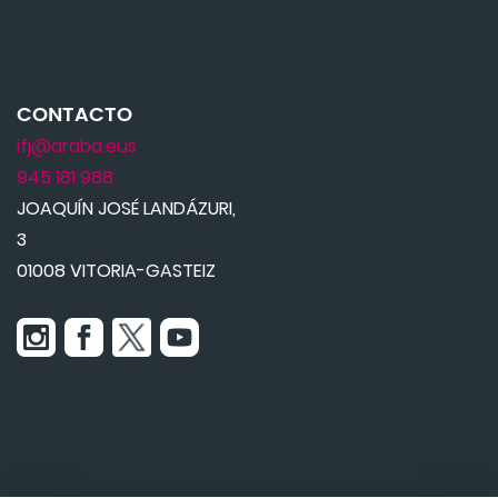
CONTACTO
ifj@araba.eus
945 181 988
JOAQUÍN JOSÉ LANDÁZURI,
3
01008 VITORIA-GASTEIZ