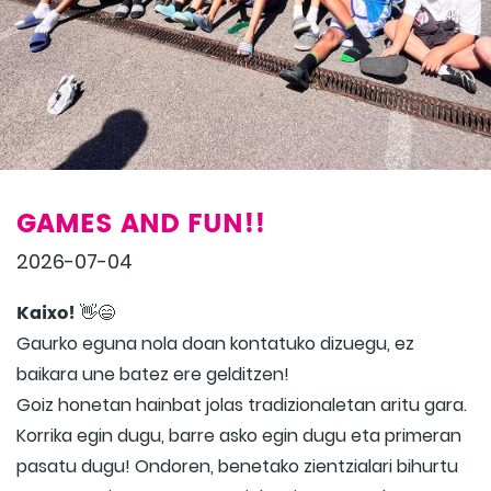
GAMES AND FUN!!
2026-07-04
Kaixo!
👋😄
Gaurko eguna nola doan kontatuko dizuegu, ez
baikara une batez ere gelditzen!
Goiz honetan hainbat jolas tradizionaletan aritu gara.
Korrika egin dugu, barre asko egin dugu eta primeran
pasatu dugu! Ondoren, benetako zientzialari bihurtu