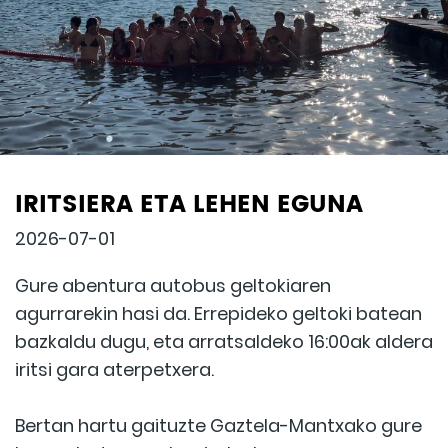
IRITSIERA ETA LEHEN EGUNA
2026-07-01
Gure abentura autobus geltokiaren
agurrarekin hasi da. Errepideko geltoki batean
bazkaldu dugu, eta arratsaldeko 16:00ak aldera
iritsi gara aterpetxera.
Bertan hartu gaituzte Gaztela-Mantxako gure