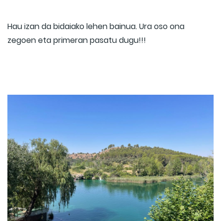
Hau izan da bidaiako lehen bainua. Ura oso ona
zegoen eta primeran pasatu dugu!!!