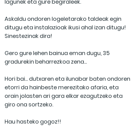
lagunek eta gure begiraleek.
Askaldu ondoren logeletarako taldeak egin
ditugu eta instalazioak ikusi ahal izan ditugu!
Sinestezinak dira!
Gero gure lehen bainua eman dugu, 35
gradurekin beharrezkoa zena...
Hori bai... dutxaren eta ilunabar baten ondoren
etorri da hainbeste merezitako afaria, eta
orain jolasten ari gara elkar ezagutzeko eta
giro ona sortzeko.
Hau hasteko gogoz!!