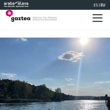
Eduki nagusira joan
ES
|
EU