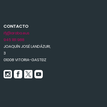
CONTACTO
ifj@araba.eus
945 181 988
JOAQUÍN JOSÉ LANDÁZURI,
3
01008 VITORIA-GASTEIZ