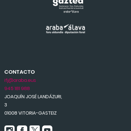
CONTACTO
ifj@araba.eus
945 181 988
JOAQUÍN JOSÉ LANDÁZURI,
3
01008 VITORIA-GASTEIZ