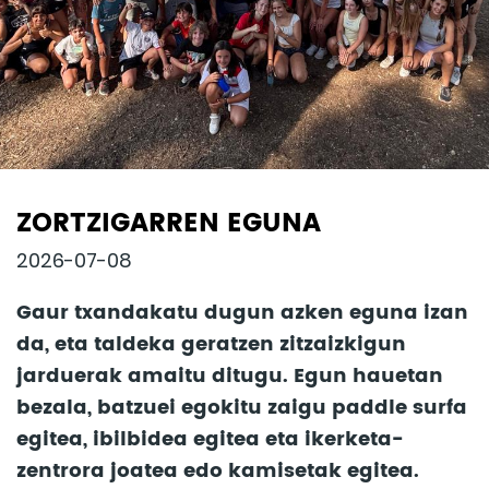
ZORTZIGARREN EGUNA
2026-07-08
Gaur txandakatu dugun azken eguna izan
da, eta taldeka geratzen zitzaizkigun
jarduerak amaitu ditugu. Egun hauetan
bezala, batzuei egokitu zaigu paddle surfa
egitea, ibilbidea egitea eta ikerketa-
zentrora joatea edo kamisetak egitea.