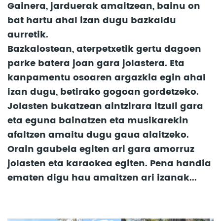
Gainera, jarduerak amaitzean, bainu on
bat hartu ahal izan dugu bazkaldu
aurretik.
Bazkalostean, aterpetxetik gertu dagoen
parke batera joan gara jolastera. Eta
kanpamentu osoaren argazkia egin ahal
izan dugu, betirako gogoan gordetzeko.
Jolasten bukatzean aintzirara itzuli gara
eta eguna bainatzen eta musikarekin
afaltzen amaitu dugu gaua alaitzeko.
Orain gaubela egiten ari gara amorruz
jolasten eta karaokea egiten. Pena handia
ematen digu hau amaitzen ari izanak...