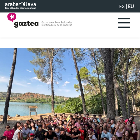
Eduki nagusira joan
ES
|
EU