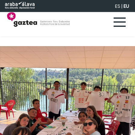
Eduki nagusira joan
ES
|
EU