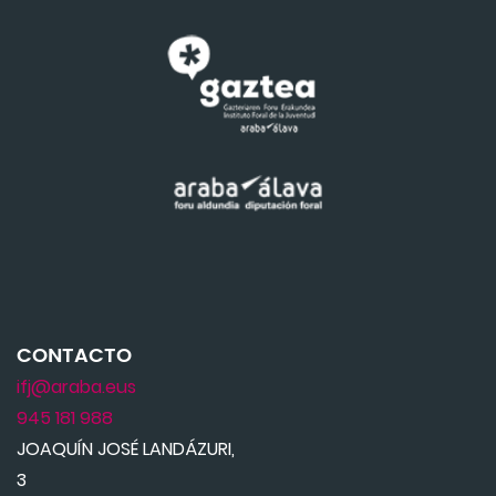
CONTACTO
ifj@araba.eus
945 181 988
JOAQUÍN JOSÉ LANDÁZURI,
3