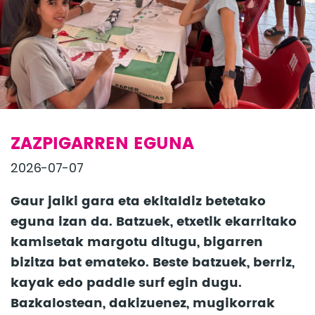
ZAZPIGARREN EGUNA
2026-07-07
Gaur jaiki gara eta ekitaldiz betetako
eguna izan da. Batzuek, etxetik ekarritako
kamisetak margotu ditugu, bigarren
bizitza bat emateko. Beste batzuek, berriz,
kayak edo paddle surf egin dugu.
Bazkalostean, dakizuenez, mugikorrak