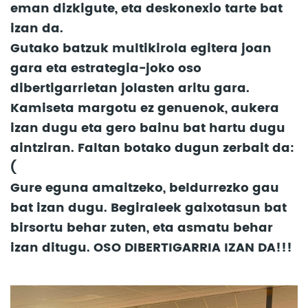
eman dizkigute, eta deskonexio tarte bat
izan da.
Gutako batzuk multikirola egitera joan
gara eta estrategia-joko oso
dibertigarrietan jolasten aritu gara.
Kamiseta margotu ez genuenok, aukera
izan dugu eta gero bainu bat hartu dugu
aintziran. Faltan botako dugun zerbait da:
(
Gure eguna amaitzeko, beldurrezko gau
bat izan dugu. Begiraleek gaixotasun bat
birsortu behar zuten, eta asmatu behar
izan ditugu. OSO DIBERTIGARRIA IZAN DA!!!