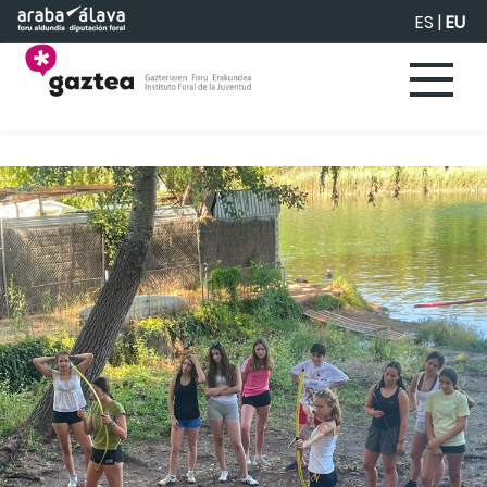
Eduki nagusira joan
ES
|
EU