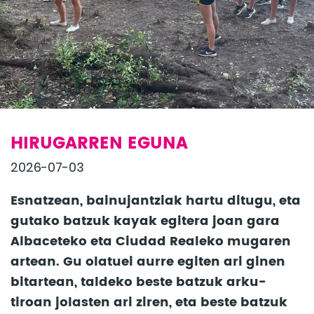
HIRUGARREN EGUNA
2026-07-03
Esnatzean, bainujantziak hartu ditugu, eta
gutako batzuk kayak egitera joan gara
Albaceteko eta Ciudad Realeko mugaren
artean. Gu olatuei aurre egiten ari ginen
bitartean, taldeko beste batzuk arku-
tiroan jolasten ari ziren, eta beste batzuk