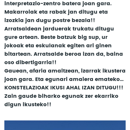
interpretazio-zentro batera joan gara.
Makarroiak eta rabak jan ditugu eta
izozkia jan dugu postre bezala!!
Arratsaldean jarduerak trukatu ditugu
gure artean. Beste batzuk big sup, ur
jokoak eta eskulanak egiten ari ginen
bitartean. Arratsalde beroa izan da, baina
oso dibertigarria!!
Gauean, afaria amaitzean, izarrak ikustera
joan gara. Eta egunari amaiera emateko…
KONSTELAZIOAK IKUSI AHAL IZAN DITUGU!!!
Zain gaude biharko egunak zer ekarriko
digun ikusteko!!