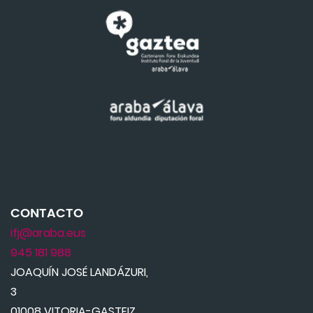
CONTACTO
ifj@araba.eus
945 181 988
JOAQUÍN JOSÉ LANDÁZURI,
3
01008 VITORIA-GASTEIZ