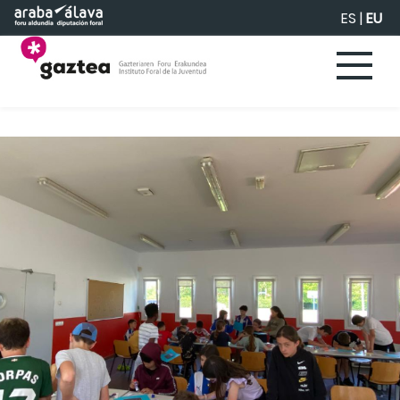
Eduki nagusira joan
ES
|
EU