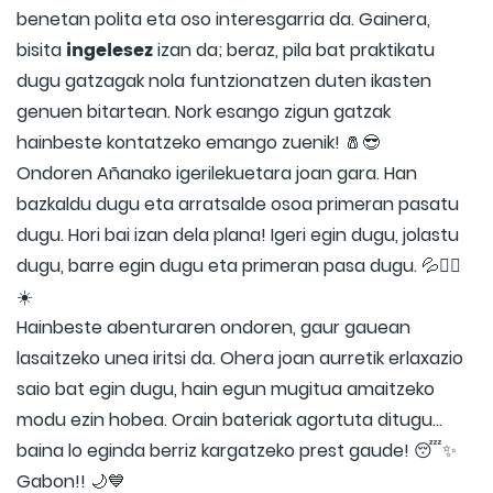
benetan polita eta oso interesgarria da. Gainera,
ingelesez
bisita
izan da; beraz, pila bat praktikatu
dugu gatzagak nola funtzionatzen duten ikasten
genuen bitartean. Nork esango zigun gatzak
hainbeste kontatzeko emango zuenik! 🧂😎
Ondoren Añanako igerilekuetara joan gara. Han
bazkaldu dugu eta arratsalde osoa primeran pasatu
dugu. Hori bai izan dela plana! Igeri egin dugu, jolastu
dugu, barre egin dugu eta primeran pasa dugu. 💦🏊‍♂️
☀️
Hainbeste abenturaren ondoren, gaur gauean
lasaitzeko unea iritsi da. Ohera joan aurretik erlaxazio
saio bat egin dugu, hain egun mugitua amaitzeko
modu ezin hobea. Orain bateriak agortuta ditugu...
baina lo eginda berriz kargatzeko prest gaude! 😴✨
Gabon!! 🌙💙