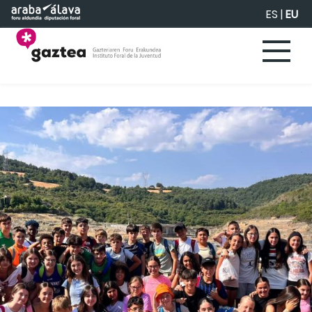
Eduki nagusira joan
ES
|
EU