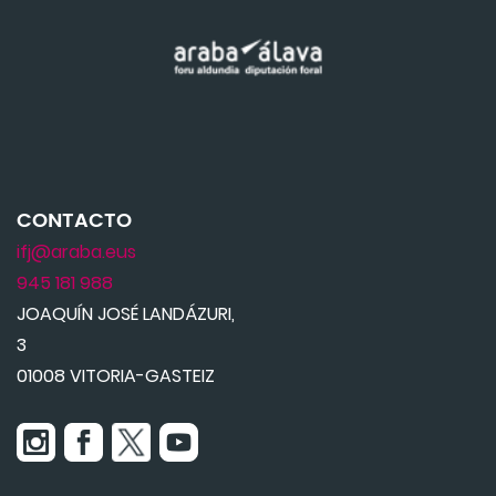
CONTACTO
ifj@araba.eus
945 181 988
JOAQUÍN JOSÉ LANDÁZURI,
3
01008 VITORIA-GASTEIZ