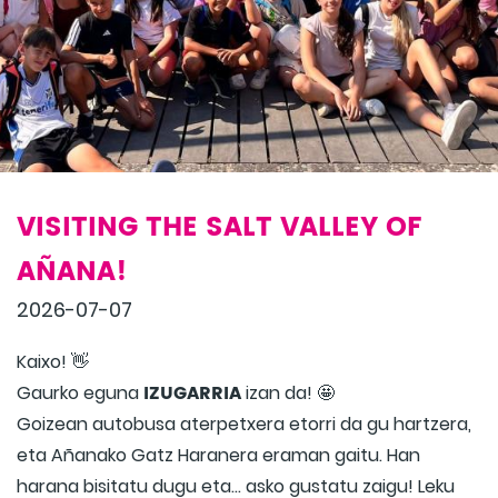
VISITING THE SALT VALLEY OF
AÑANA!
2026-07-07
Kaixo! 👋
IZUGARRIA
Gaurko eguna
izan da! 🤩
Goizean autobusa aterpetxera etorri da gu hartzera,
eta Añanako Gatz Haranera eraman gaitu. Han
harana bisitatu dugu eta... asko gustatu zaigu! Leku