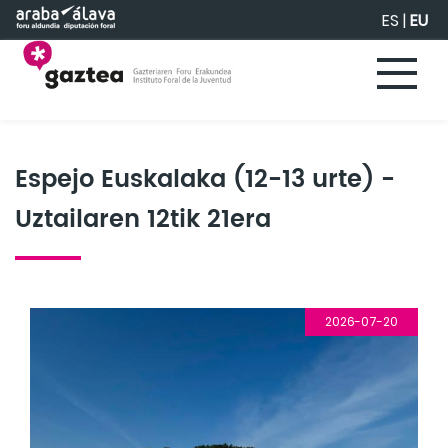
Eduki nagusira joan
ES
|
EU
Espejo Euskalaka (12-13 urte) -
Uztailaren 12tik 21era
2026-07-20