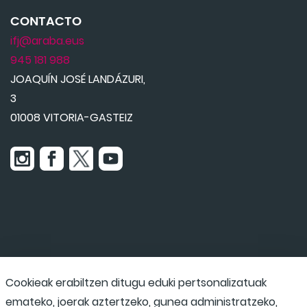
CONTACTO
ifj@araba.eus
945 181 988
JOAQUÍN JOSÉ LANDÁZURI,
3
01008 VITORIA-GASTEIZ
Udaraba
Cookieak erabiltzen ditugu eduki pertsonalizatuak
emateko, joerak aztertzeko, gunea administratzeko,