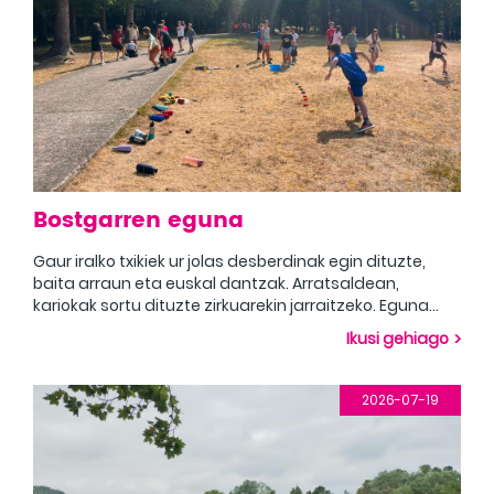
Bostgarren eguna
Gaur iralko txikiek ur jolas desberdinak egin dituzte,
baita arraun eta euskal dantzak. Arratsaldean,
kariokak sortu dituzte zirkuarekin jarraitzeko. Eguna
amaitzeko, batzuk furor-furor egin dute, eta besteek
Ikusi gehiago
ordea kode jolasa egin dute. Egun itzela!
2026-07-19