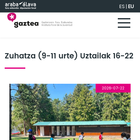
Eduki nagusira joan
ES
|
EU
Zuhatza (9-11 urte) Uztailak 16-22
2026-07-22