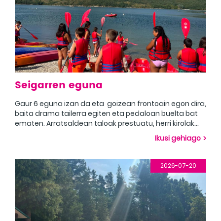
Seigarren eguna
Gaur 6 eguna izan da eta goizean frontoain egon dira,
baita drama tailerra egiten eta pedaloan buelta bat
ematen. Arratsaldean taloak prestuatu, herri kirolak
eta gaueko jaialdia prestatzen egon dira. Udalekuak
Ikusi gehiago
amaitzeko azken eguneko jaialdia egin da gauean.
Oso egun polita!
2026-07-20