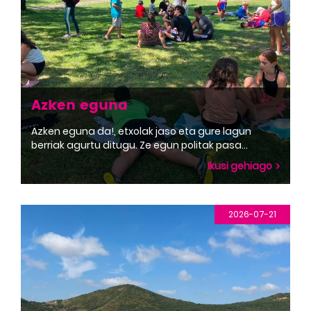
Azken eguna
Azken eguna da!, etxolak jaso eta gure lagun
berriak agurtu ditugu. Ze egun politak pasa
ditugun zuhatzan!
Ikusi gehiago
2026-07-21